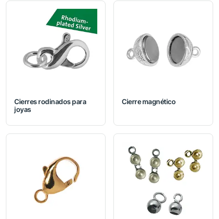
Cierres rodinados para
Cierre magnético
joyas