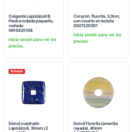
Colgante Lapislázuli B,
Corazón, fluorita, 3,0cm,
Piedra rodada pequeña,
con inserto en bolsita
rodiado
0507220301
0610425108
Inicia sesión para ver los
Inicia sesión para ver los
precios.
precios.
Rebajas
Donut cuadrado
Donut Fluorita (amarilla
Lapislázuli, 30mm (3
rayada), 40mm