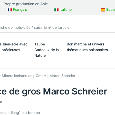
81. Propre production en Asie
Français
Italiano
Espa
is Bien-être avec
Taupe -
Bon marché et univers
s précieuses
Cadeaux de la
thématiques saisonniers
Nature
ux
is Bien-être avec des pierres précieuses
Bon marché et univers théma
Taupe - Cadeaux de la Nature
ier Mineralienhandlung GmbH | Marco Schreier
e de gros Marco Schreier
e
ienhandlung" est fondée