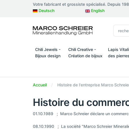
Votre fabricant et grossiste spécialisé. Depuis 19
Deutsch
English
Chili Jewels -
Chili Creative -
Lapis Vital
Bijoux design
Création de bijoux
des pierre
Chili Jewels - Bijoux design
Chili Creative - Création de bijo
Lapis Vital
Accueil
Histoire de l'entreprise Marco Schre
Histoire du commerc
01.10.1989 ; Marco Schreier déclare un commerc
08.10.1990 ; La société "Marco Schreier Mineral