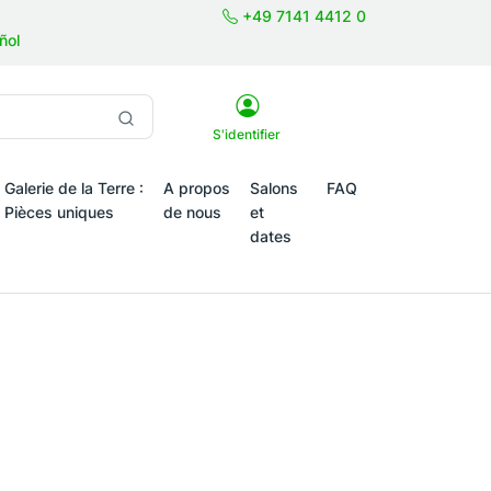
+49 7141 4412 0
ñol
S'identifier
Galerie de la Terre :
A propos
Salons
FAQ
Pièces uniques
de nous
et
dates
tiques saisonniers