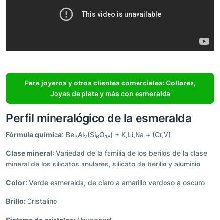
Para joyeros y otros clientes comerciales: Collares,
Joyas de plata y más con esmeralda
Perfil mineralógico de la esmeralda
Fórmula química
: Be
Al
(Si
O
) + K,Li,Na + (Cr,V)
3
2
6
18
Clase mineral
: Variedad de la familia de los berilos de la clase
mineral de los silicatos anulares, silicato de berilio y aluminio
Color
: Verde esmeralda, de claro a amarillo verdoso a oscuro
Brillo:
Cristalino
Sistema de cristales:
Hexagonal