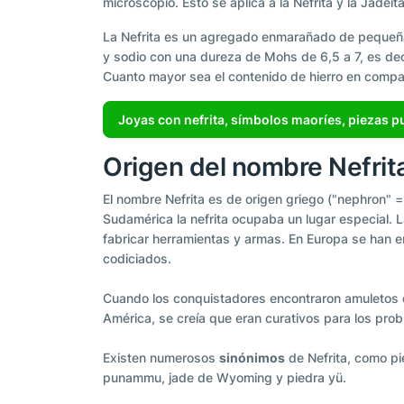
microscopio. Esto se aplica a la Nefrita y la Jadeí
La Nefrita es un agregado enmarañado de pequeñas f
y sodio con una dureza de Mohs de 6,5 a 7, es deci
Cuanto mayor sea el contenido de hierro en compar
Joyas con nefrita, símbolos maoríes, piezas 
Origen del nombre Nefrit
El nombre Nefrita es de origen griego ("nephron" =
Sudamérica la nefrita ocupaba un lugar especial. 
fabricar herramientas y armas. En Europa se han e
codiciados.
Cuando los conquistadores encontraron amuletos de
América, se creía que eran curativos para los probl
Existen numerosos
sinónimos
de Nefrita, como pi
punammu, jade de Wyoming y piedra yü.