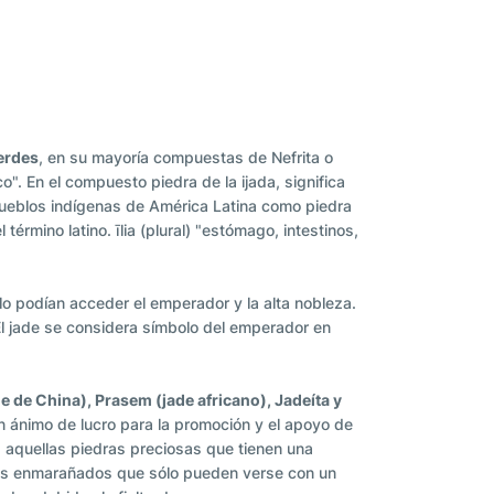
erdes
, en su mayoría compuestas de Nefrita o
o". En el compuesto piedra de la ijada, significa
s pueblos indígenas de América Latina como piedra
término latino. īlia (plural) "estómago, intestinos,
ólo podían acceder el emperador y la alta nobleza.
El jade se considera símbolo del emperador en
de de China), Prasem (jade africano), Jadeíta y
sin ánimo de lucro para la promoción y el apoyo de
 a aquellas piedras preciosas que tienen una
anos enmarañados que sólo pueden verse con un