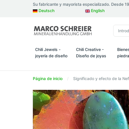
Su fabricante y mayorista especializado. Desde 1
Deutsch
English
Chili Jewels -
Chili Creative -
Bienes
joyería de diseño
Diseño de joyas
piedr
Chili Jewels - joyería de diseño
Chili Creative - Diseño de j
Bienes
Página de inicio
Significado y efecto de la Nef