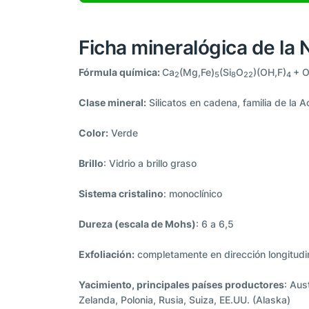
Ficha mineralógica de la N
Fórmula química:
Ca
(Mg,Fe)
(Si
O
)(OH,F)
+ O
2
5
8
22
4
Clase mineral:
Silicatos en cadena, familia de la Ac
Color:
Verde
Brillo
: Vidrio a brillo graso
Sistema cristalino
: monoclínico
Dureza (escala de Mohs)
: 6 a 6,5
Exfoliación:
completamente en dirección longitudi
Yacimiento, principales países productores
: Aus
Zelanda, Polonia, Rusia, Suiza, EE.UU. (Alaska)