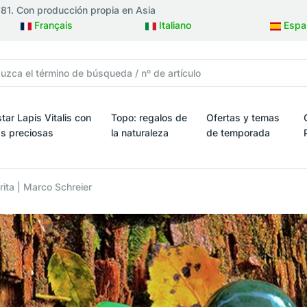
981. Con producción propia en Asia
Français
Italiano
Espa
tar Lapis Vitalis con
Topo: regalos de
Ofertas y temas
as preciosas
la naturaleza
de temporada
oyas
tar Lapis Vitalis con piedras preciosas
Topo: regalos de la naturaleza
Ofertas y temas de t
rita | Marco Schreier