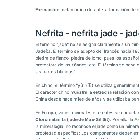
Formación
: metamórfico durante la formación de e
Nefrita - nefrita jade - jad
El término "jade" no se asigna claramente a un mine
Jadeíta. El término se adoptó del francés hacia 180
piedra de flanco, piedra de lomo, pues los español
protectora de los riñones, etc. El término se basa en
las partes blandas".
En chino, el término "yù" (玉) se utiliza generalmen
El carácter chino muestra la
estrecha relación con 
China desde hace miles de años y se utilizaba para
En Europa, varios minerales diferentes se etiquet
Cloromelanita (jade de Maw Sit Sit)
. Por ello, la
As
la mineralogía, no reconoce el jade como un mineral
propiedad específica: Los componentes deben esta