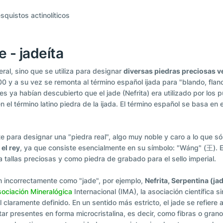
squistos actinolíticos
e - jadeíta
ral, sino que se utiliza para designar
diversas piedras preciosas v
0 y a su vez se remonta al término español ijada para "blando, flanc
es ya habían descubierto que el jade (Nefrita) era utilizado por lo
 el término latino piedra de la ijada. El término español se basa en el 
te para designar una "piedra real", algo muy noble y caro a lo que s
el rey
, ya que consiste esencialmente en su símbolo: "Wáng" (王). 
 tallas preciosas y como piedra de grabado para el sello imperial.
an incorrectamente como "jade", por ejemplo,
Nefrita, Serpentina (ja
ociación Mineralógica
Internacional (IMA), la asociación científica 
 claramente definido. En un sentido más estricto, el jade se refiere
r presentes en forma microcristalina, es decir, como fibras o gr