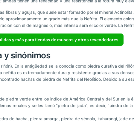
ta; ambas tienen una tenacidad y una resistencia a la rotura muy elev
ibras y agujas, que suele estar formado por el mineral Actinolita. L
r, aproximadamente un grado más que la Nefrita. El elemento colorant
ación con el de magnesio, más intenso será el color verde. La Nefr
pulidas y más para tiendas de museos y otros revendedores
a y sinónimos
 riñón). En la antigüedad se la conocía como piedra curativa del riñ
La nefrita es extremadamente dura y resistente gracias a sus dens
ncontrado hachas de piedra de Nefrita del Neolítico. Debido a su e
 piedra verde entre los indios de América Central y del Sur en la 
emas renales y se les llamó "pietra de ijada", es decir, "piedra de l
edra de hacha, piedra amarga, piedra de sémola, kahurangi, jade d