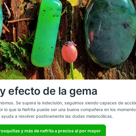
o y efecto de la gema
ismos. Se supera la indecisión, seguimos siendo capaces de acción 
 por lo que la Nefrita puede ser una buena compañera en los momentos
 ayuda a resolver positivamente las dudas melancólicas.
rosquillas y más de nefrita a precios al por mayor