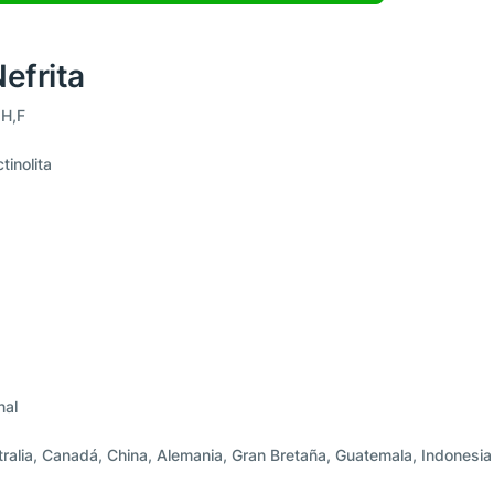
efrita
H,F
tinolita
nal
tralia, Canadá, China, Alemania, Gran Bretaña, Guatemala, Indonesi