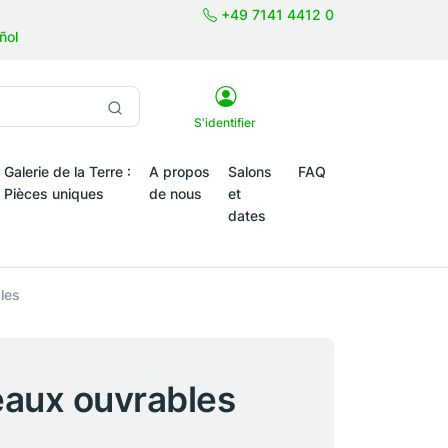
+49 7141 4412 0
ñol
S'identifier
Galerie de la Terre :
A propos
Salons
FAQ
Pièces uniques
de nous
et
dates
tiques saisonniers
les
eaux ouvrables