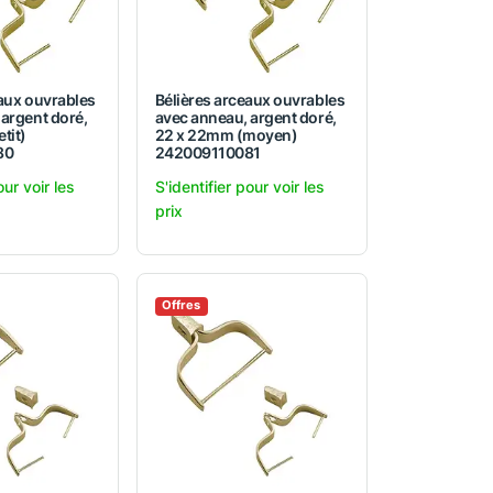
eaux ouvrables
Bélières arceaux ouvrables
argent doré,
avec anneau, argent doré,
tit)
22 x 22mm (moyen)
80
242009110081
our voir les
S'identifier pour voir les
prix
Offres