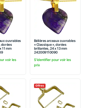
eaux ouvrables
Bélières arceaux ouvrables
, dorées
« Classique », dorées
 x 11 mm
brillantes, 24 x 13 mm
89
242009110090
our voir les
S'identifier pour voir les
prix
Offres