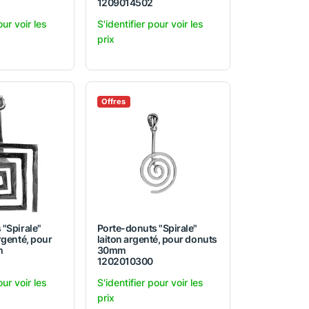
1209014502
our voir les
S'identifier pour voir les
prix
Offres
 "Spirale"
Porte-donuts "Spirale"
rgenté, pour
laiton argenté, pour donuts
m
30mm
1202010300
our voir les
S'identifier pour voir les
prix