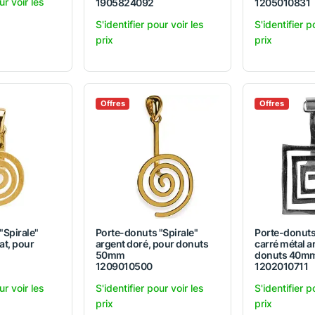
ur voir les
1905824092
1205010831
S'identifier pour voir les
S'identifier p
prix
prix
Offres
Offres
"Spirale"
Porte-donuts "Spirale"
Porte-donuts
at, pour
argent doré, pour donuts
carré métal a
m
50mm
donuts 40m
1209010500
1202010711
ur voir les
S'identifier pour voir les
S'identifier p
prix
prix