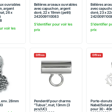
aux ouvrables
Bélières arceaux ouvrables
Bélières arc
, argent
avec capuchon, argent
avec capucho
mat, 26 x
doré, 22 x 19mm (petit)
doré, 23 x 
)
242009110083
2420091100
8
S'identifier pour voir les
S'identifier p
ur voir les
prix
prix
Offres
Offres
, env. 28mm
Pendentif pour charms
Porte-donuts
03
"Tubus", mat, 13mm (3
Nabel/Solarpl
pcs/UC)
pour 30 - 4