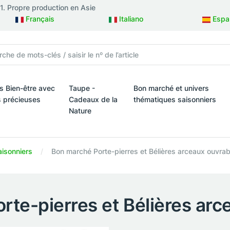
81. Propre production en Asie
Français
Italiano
Espa
is Bien-être avec
Taupe -
Bon marché et univers
s précieuses
Cadeaux de la
thématiques saisonniers
Nature
ux
is Bien-être avec des pierres précieuses
Bon marché et univers théma
Taupe - Cadeaux de la Nature
aisonniers
Bon marché Porte-pierres et Bélières arceaux ouvrab
rte-pierres et Bélières arc