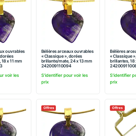
aux ouvrables
Bélières arceaux ouvrables
Bélières arc
 dorées
« Classique », dorées
« Classique »
, 18 x 11 mm
brillante/mate, 24 x 13 mm
brillantes, 18
3
242009110094
2420091100
ur voir les
S'identifier pour voir les
S'identifier p
prix
prix
Offres
Offres