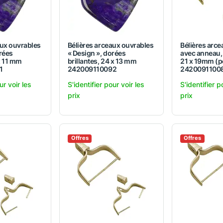
aux ouvrables
Bélières arceaux ouvrables
Bélières arc
rées
« Design », dorées
avec anneau, 
 x 11 mm
brillantes, 24 x 13 mm
21 x 19mm (pe
1
242009110092
2420091100
ur voir les
S'identifier pour voir les
S'identifier p
prix
prix
Offres
Offres