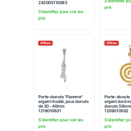
S'identifier po
242005110083
prix
S'identifier pour voir les
prix
Offres
Offres
Porte-donuts "Flamme"
Porte-donuts 
argent rhodié, pour donuts
argent doré m
de 30 - 40mm
donuts 50m
1218010631
1209010502
S'identifier pour voir les
S'identifier po
prix
prix