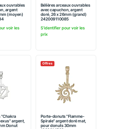
eaux ouvrables
Bélières arceaux ouvrables
n, argent
avec capuchon, argent
22mm (moyen)
doré, 26 x 26mm (grand)
84
242009110085
our voir les
S'identifier pour voir les
prix
Offres
 "Chakra
Porte-donuts "Flamme-
exus" argent,
Spirale" argent doré mat,
0mm Donut
pour donuts 30mm