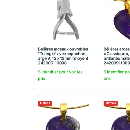
Bélières arceaux ouvrables
Bélières arce
"Triangle" avec capuchon,
« Classique »,
argent, 12 x 12mm (moyen)
brillante/mate
242005110098
24200911009
S'identifier pour voir les
S'identifier po
prix
prix
Offres
Offres