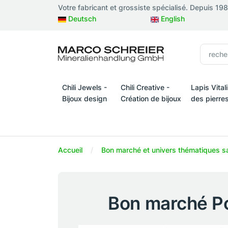
Votre fabricant et grossiste spécialisé. Depuis 19
Deutsch
English
Chili Jewels -
Chili Creative -
Lapis Vital
Bijoux design
Création de bijoux
des pierre
Chili Jewels - Bijoux design
Chili Creative - Création de bijo
Lapis Vital
Accueil
Bon marché et univers thématiques s
Bon marché Po