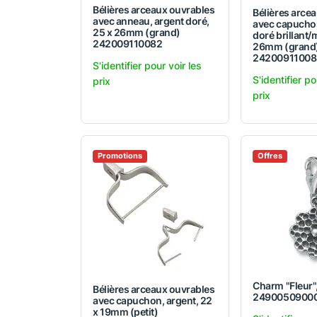
Bélières arceaux ouvrables
Bélières arce
avec anneau, argent doré,
avec capuchon
25 x 26mm (grand)
doré brillant/
242009110082
26mm (grand
24200911008
S'identifier pour voir les
S'identifier po
prix
prix
Promotions
Offres
Charm "Fleur"
Bélières arceaux ouvrables
2490050900
avec capuchon, argent, 22
x 19mm (petit)