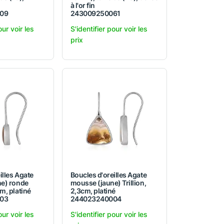
à l'or fin
09
243009250061
our voir les
S'identifier pour voir les
prix
illes Agate
Boucles d'oreilles Agate
e) ronde
mousse (jaune) Trillion,
m, platiné
2,3cm, platiné
03
244023240004
our voir les
S'identifier pour voir les