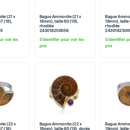
te (21 x
Bague Ammonite (21 x
Bague Ammon
7 (18),
18mm), taille 60 (19),
18mm), taille
rhodiée
rhodiée
55
243018250056
2430182500
ur voir les
S'identifier pour voir les
S'identifier p
prix
prix
te (22 x
Bague Ammonite (22 x
Bague Ammon
7 (18),
18mm), taille 60 (19), dorée
18mm), taille 