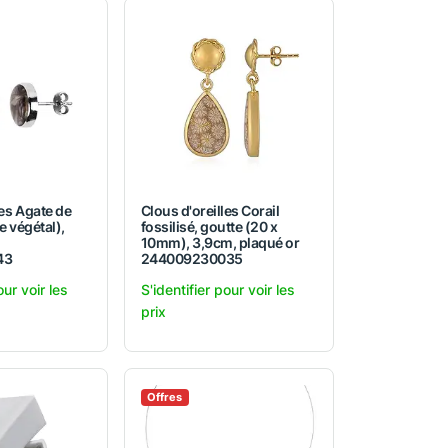
les Agate de
Clous d'oreilles Corail
le végétal),
fossilisé, goutte (20 x
10mm), 3,9cm, plaqué or
43
244009230035
our voir les
S'identifier pour voir les
prix
Offres