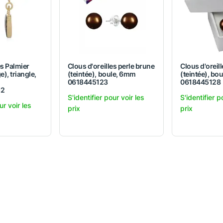
es Palmier
Clous d'oreilles perle brune
Clous d'oreil
e), triangle,
(teintée), boule, 6mm
(teintée), bo
0618445123
0618445128
12
S'identifier pour voir les
S'identifier p
ur voir les
prix
prix