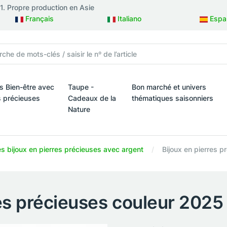
81. Propre production en Asie
Français
Italiano
Espa
is Bien-être avec
Taupe -
Bon marché et univers
s précieuses
Cadeaux de la
thématiques saisonniers
Nature
ux
is Bien-être avec des pierres précieuses
Bon marché et univers théma
Taupe - Cadeaux de la Nature
es bijoux en pierres précieuses avec argent
Bijoux en pierres 
res précieuses couleur 20