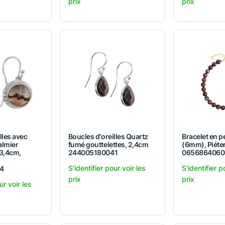
prix
prix
lles avec
Boucles d'oreilles Quartz
Bracelet en p
almier
fumé gouttelettes, 2,4cm
(6mm), Piéter
 3,4cm,
244005180041
0656864060
S'identifier pour voir les
S'identifier p
4
prix
prix
ur voir les