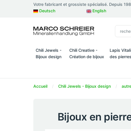
Votre fabricant et grossiste spécialisé. Depuis 19
Deutsch
English
Chili Jewels -
Chili Creative -
Lapis Vital
Bijoux design
Création de bijoux
des pierre
Chili Jewels - Bijoux design
Chili Creative - Création de bijo
Lapis Vital
Accueil
Chili Jewels - Bijoux design
autr
Bijoux en pier