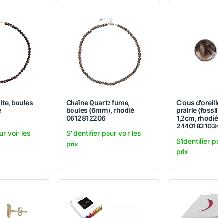
ite, boules
Chaîne Quartz fumé,
Clous d'oreil
é
boules (6mm), rhodié
prairie (fossi
0612812206
1,2cm, rhodié
2440182103
ur voir les
S'identifier pour voir les
S'identifier p
prix
prix