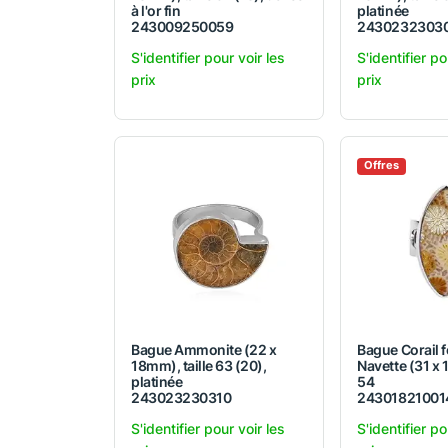
à l'or fin
platinée
243009250059
2430232303
S'identifier pour voir les
S'identifier po
prix
prix
Offres
Bague Ammonite (22 x
Bague Corail f
18mm), taille 63 (20),
Navette (31 x 
platinée
54
243023230310
24301821001
S'identifier pour voir les
S'identifier po