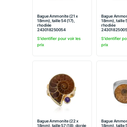
Bague Ammonite (21 x
Bague Ammoni
18mm), taille 54 (17),
18mm), taille 5
rhodiée
rhodiée
243018250054
2430182500
S'identifier pour voir les
S'identifier po
prix
prix
Bague Ammonite (22 x
Bague Ammoni
18mm), taille 57 (18), dorée
18mm), taille 5