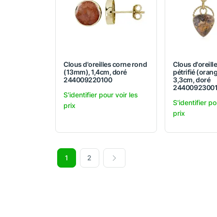
Clous d'oreilles corne rond
Clous d'oreill
(13mm), 1,4cm, doré
pétrifié (orang
244009220100
3,3cm, doré
2440092300
S'identifier pour voir les
S'identifier po
prix
prix
1
2