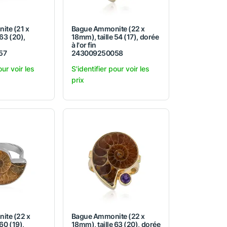
ite (21 x
Bague Ammonite (22 x
 63 (20),
18mm), taille 54 (17), dorée
à l'or fin
57
243009250058
our voir les
S'identifier pour voir les
prix
ite (22 x
Bague Ammonite (22 x
60 (19),
18mm), taille 63 (20), dorée