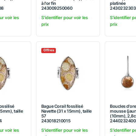
à l'or fin
platinée
08
243009250060
2430232303
ur voir les
S'identifier pour voir les
S'identifier p
prix
prix
Offres
ossilisé
Bague Corail fossilisé
Boucles d'ore
15mm), taille
Navette (31 x 15mm), taille
mousse (jaun
57
(10mm), 2,8c
4
243018210015
2440232400
ur voir les
S'identifier pour voir les
S'identifier p