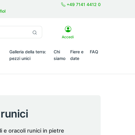
+49 7141 4412 0
ñol
Accedi
Galleria della terra:
Chi
Fiere e
FAQ
pezzi unici
siamo
date
emi stagionali
runici
e oracoli runici in pietre