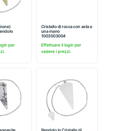
cione)
Cristallo di rocca con asta a
pendolo
una mano
1003503004
login per
Effettuare il login per
zi.
vedere i prezzi.
agnesite
Pendolo in Cristallo di