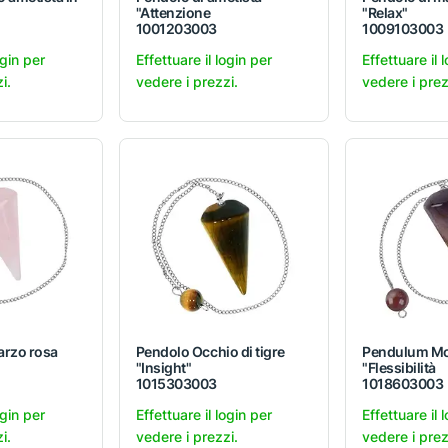
"Attenzione
"Relax"
1001203003
1009103003
ogin per
Effettuare il login per
Effettuare il 
i.
vedere i prezzi.
vedere i prez
arzo rosa
Pendolo Occhio di tigre
Pendulum Mo
"Insight"
"Flessibilità
1015303003
1018603003
ogin per
Effettuare il login per
Effettuare il 
i.
vedere i prezzi.
vedere i prez