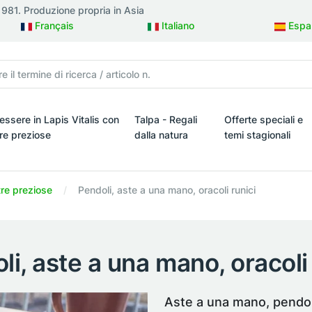
 1981. Produzione propria in Asia
Français
Italiano
Espa
essere in Lapis Vitalis con
Talpa - Regali
Offerte speciali e
tre preziose
dalla natura
temi stagionali
ielli
ssere in Lapis Vitalis con pietre preziose
Talpa - Regali dalla natura
Offerte speciali e t
tre preziose
Pendoli, aste a una mano, oracoli runici
li, aste a una mano, oracoli 
Aste a una mano, pendoli 