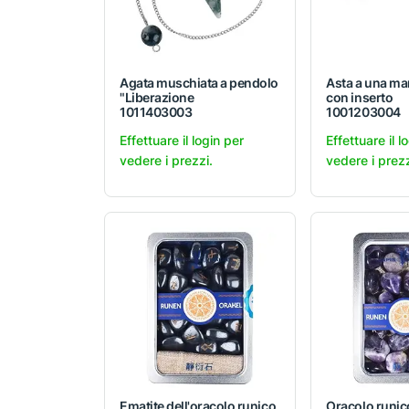
Agata muschiata a pendolo
Asta a una ma
"Liberazione
con inserto
1011403003
1001203004
Effettuare il login per
Effettuare il l
vedere i prezzi.
vedere i prezz
Ematite dell'oracolo runico
Oracolo runic