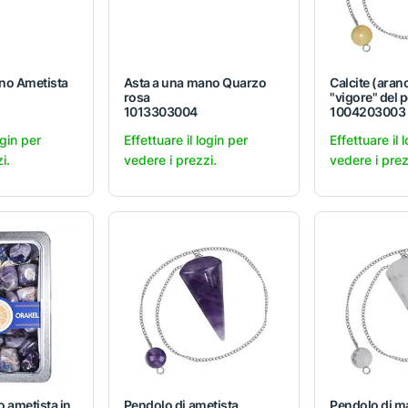
no Ametista
Asta a una mano Quarzo
Calcite (aran
rosa
"vigore" del 
1013303004
1004203003
ogin per
Effettuare il login per
Effettuare il 
i.
vedere i prezzi.
vedere i prez
o ametista in
Pendolo di ametista
Pendolo di m