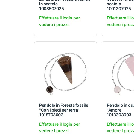
in scatola
scatola
1008507025
1001207025
Effettuare il login per
Effettuare il l
vedere i prezzi.
vedere i prezz
Pendolo in Foresta fossile
Pendolo in qu
"Con i piedi per terra".
"Amore
1018703003
1013303003
Effettuare il login per
Effettuare il l
vedere i prezzi.
vedere i prezz