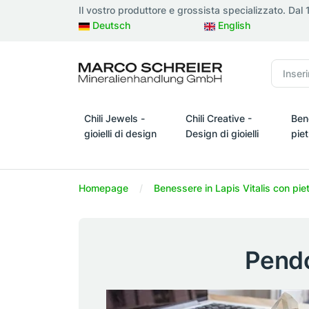
Il vostro produttore e grossista specializzato. Dal
Deutsch
English
Chili Jewels -
Chili Creative -
Ben
gioielli di design
Design di gioielli
pie
Chili Jewels - gioielli di design
Chili Creative - Design di gio
Bene
Homepage
Benessere in Lapis Vitalis con pie
Pendo