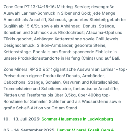
Zone Gem PT 13-14-15-16:
Mitbring-Service; riesengroße
Auswahl Larimar-Schmuck in Silber und Gold; jede Menge
Ammolith als Anschliff, Schmuck, gebohrtes Steinteil; gebohrter
Sugilith ab 15 €/St. sowie als Anhänger; Donuts, Stränge,
Scheiben und Schmuck aus Rhodochrosit; Atacama-Opal und
Türkis gebohrt, Anhänger, Kettenstränge sowie Chili Jewels
Designschmuck, Silikon-Armbänder, gebohrte Steine,
Kettenstränge. Ebenfalls am Stand: spannende Einblicke in
unsere Produktionsstandorte in Haifeng (China) und auf Bali.
Zone Mineral RP 20 & 21: gigantische Auswahl an Larimar - top-
Preise durch eigene Produktion! Donuts, Armbänder,
Cabochons, Stränge, Schalen, Gravuren und Kristallschädel.
Trommelsteine und Scheibensteine, fantastische Anschliffe,
Platten und Freeforms bis über 3,5kg, über 400kg top-
Rohsteine für Sammler, Schleifer und als Wassersteine sowie
große Schleif-Aktion vor Ort am Stand
10. - 13. Juli 2025
:
Sommer-Hausmesse in Ludwigsburg
05. - 14. September 2025
:
Denver Mineral, Fossil, Gem &