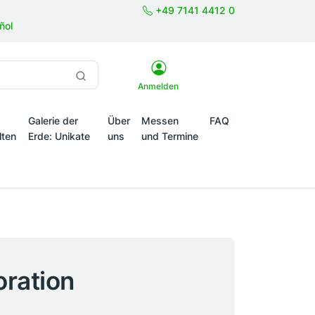
+49 7141 4412 0
ñol
Anmelden
Galerie der
Über
Messen
FAQ
lten
Erde: Unikate
uns
und Termine
onale Themenwelten
oration