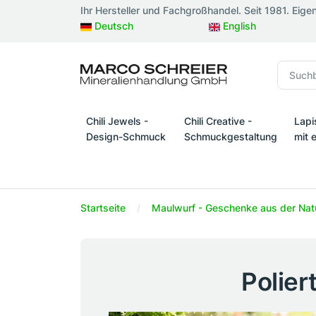
Ihr Hersteller und Fachgroßhandel. Seit 1981. Eige
Deutsch
English
Chili Jewels -
Chili Creative -
Lapi
Design-Schmuck
Schmuckgestaltung
mit 
Chili Jewels - Design-Schmuck
Chili Creative - Schmuckges
Lapi
Startseite
Maulwurf - Geschenke aus der Nat
Polier