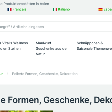
ne Produktionsstätten in Asien
Français
Italiano
Espa
s Vitalis Wellness
Maulwurf -
Schnäppchen &
edlen Steinen
Geschenke aus der
Saisonale Themenwe
Natur
taltung
s Vitalis Wellness mit edlen Steinen
Schnäppchen & Sais
Maulwurf - Geschenke aus der Natur
ur
Polierte Formen, Geschenke, Dekoration
te Formen, Geschenke, Dek