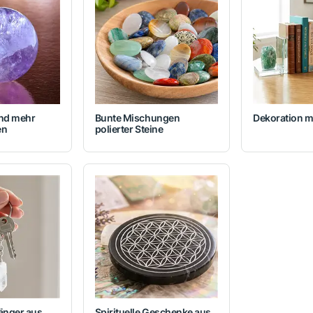
und mehr
Bunte Mischungen
Dekoration m
en
polierter Steine
änger aus
Spirituelle Geschenke aus