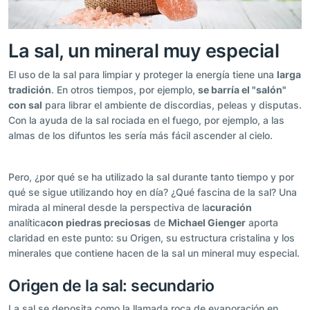
La sal, un mineral muy especial
El uso de la sal para limpiar y proteger la energía tiene una
larga
tradición
. En otros tiempos, por ejemplo,
se barría el "salón"
con sal
para librar el ambiente de discordias, peleas y disputas.
Con la ayuda de la sal rociada en el fuego, por ejemplo, a las
almas de los difuntos les sería más fácil ascender al cielo.
Pero, ¿por qué se ha utilizado la sal durante tanto tiempo y por
qué se sigue utilizando hoy en día? ¿Qué fascina de la sal? Una
mirada al mineral desde la perspectiva de la
curación
analítica
con piedras preciosas
de
Michael Gienger
aporta
claridad en este punto: su Origen, su estructura cristalina y los
minerales que contiene hacen de la sal un mineral muy especial.
Origen de la sal: secundario
La sal se deposita como la llamada roca de evaporación en