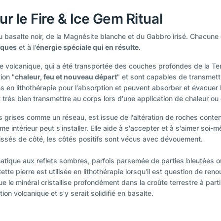
r le Fire & Ice Gem Ritual
 du basalte noir, de la Magnésite blanche et du Gabbro irisé. Chacune 
iques
et à l'
énergie spéciale qui en résulte
.
ne volcanique, qui a été transportée des couches profondes de la Terr
ion "
chaleur, feu et nouveau départ
" et sont capables de transmett
es en lithothérapie pour l'absorption et peuvent absorber et évacuer 
ut très bien transmettre au corps lors d'une application de chaleur o
s grises comme un réseau, est issue de l'altération de roches conte
e intérieur peut s'installer. Elle aide à s'accepter et à s'aimer soi
aissés de côté, les côtés positifs sont vécus avec dévouement.
ique aux reflets sombres, parfois parsemée de parties bleutées ou
Cette pierre est utilisée en lithothérapie lorsqu'il est question de r
ue le minéral cristallise profondément dans la croûte terrestre à par
ion volcanique et s'y serait solidifié en basalte.