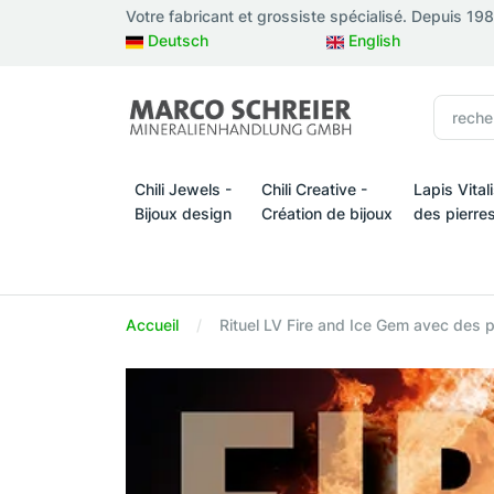
Votre fabricant et grossiste spécialisé. Depuis 19
Deutsch
English
Chili Jewels -
Chili Creative -
Lapis Vital
Bijoux design
Création de bijoux
des pierre
Chili Jewels - Bijoux design
Chili Creative - Création de bijo
Lapis Vital
Accueil
Rituel LV Fire and Ice Gem avec des 