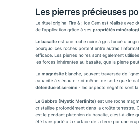
Les pierres précieuses pou
Le rituel original Fire & ; Ice Gem est réalisé avec
de l'application grâce à ses
propriétés minéralog
Le basalte
est une roche noire à gris foncé d'origi
pourquoi ces roches portent entre autres l'informat
efficace. Les pierres noires sont également utilisé
les forces inhérentes au basalte, que la pierre pe
La
magnésite
blanche, souvent traversée de ligne
capacité à s'écouter soi-même, de sorte que le calm
détendue et sereine
- les aspects négatifs sont l
Le Gabbro (Mystic Merlinite)
est une roche magmat
cristallise profondément dans la croûte terrestre. 
est le pendant plutonien du basalte, c'est-à-dire q
été transporté à la surface de la terre par une érupt