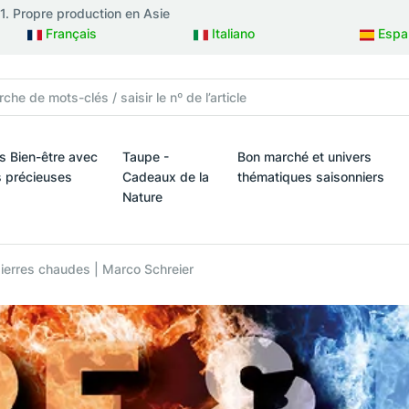
81. Propre production en Asie
Français
Italiano
Espa
is Bien-être avec
Taupe -
Bon marché et univers
s précieuses
Cadeaux de la
thématiques saisonniers
Nature
ux
is Bien-être avec des pierres précieuses
Bon marché et univers théma
Taupe - Cadeaux de la Nature
pierres chaudes | Marco Schreier