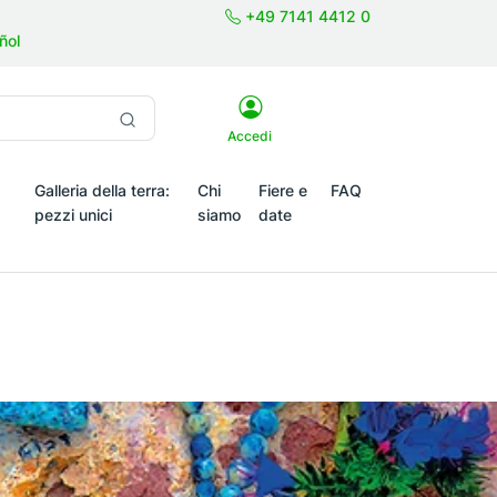
+49 7141 4412 0
ñol
Accedi
Galleria della terra:
Chi
Fiere e
FAQ
pezzi unici
siamo
date
emi stagionali