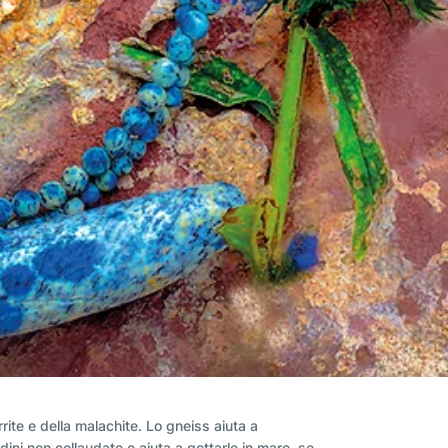
ite e della malachite. Lo gneiss aiuta a
udini non collaudate e aiuta a gettarle in mare, se