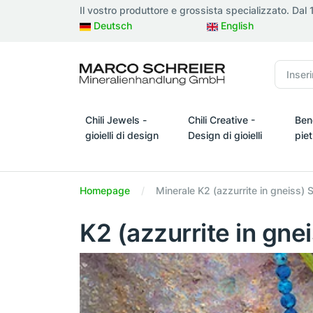
Il vostro produttore e grossista specializzato. Dal
Deutsch
English
Chili Jewels -
Chili Creative -
Ben
gioielli di design
Design di gioielli
pie
Chili Jewels - gioielli di design
Chili Creative - Design di gio
Bene
Homepage
Minerale K2 (azzurrite in gneiss) S
K2 (azzurrite in gnei