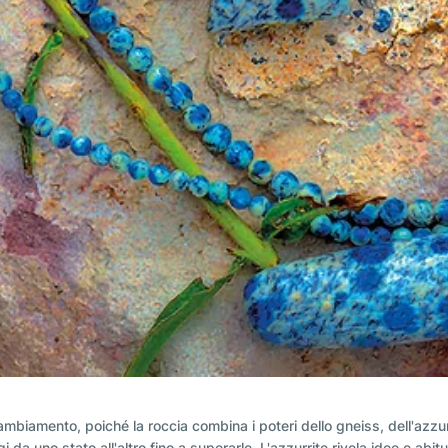
iamento, poiché la roccia combina i poteri dello gneiss, dell'azzurr
i da uno stato all'altro fino a superarle. L'azzurrite rivela idee e abit