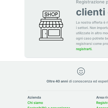
Registrazione 
client
La nostra offerta è r
i settori. Non import
utilizzate in altro m
ogni caso potrete be
registrarsi come pr
registrarti.
Oltre 40 anni
di conoscenza ed esper
Azienda
Area ri
Chi siamo
Registr
Sostenibilità e provenienza
Accesso