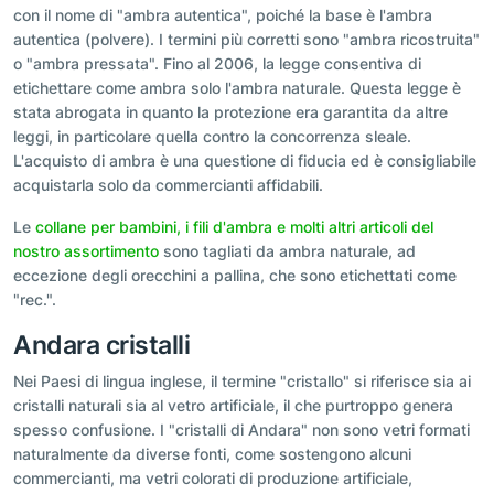
con il nome di "ambra autentica", poiché la base è l'ambra
autentica (polvere). I termini più corretti sono "ambra ricostruita"
o "ambra pressata". Fino al 2006, la legge consentiva di
etichettare come ambra solo l'ambra naturale. Questa legge è
stata abrogata in quanto la protezione era garantita da altre
leggi, in particolare quella contro la concorrenza sleale.
L'acquisto di ambra è una questione di fiducia ed è consigliabile
acquistarla solo da commercianti affidabili.
Le
collane per bambini, i fili d'ambra e molti altri articoli del
nostro assortimento
sono tagliati da ambra naturale, ad
eccezione degli orecchini a pallina, che sono etichettati come
"rec.".
Andara cristalli
Nei Paesi di lingua inglese, il termine "cristallo" si riferisce sia ai
cristalli naturali sia al vetro artificiale, il che purtroppo genera
spesso confusione. I "cristalli di Andara" non sono vetri formati
naturalmente da diverse fonti, come sostengono alcuni
commercianti, ma vetri colorati di produzione artificiale,