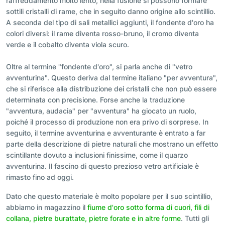
raffreddamento molto lento, nella fusione si possono formare
sottili cristalli di rame, che in seguito danno origine allo scintillio.
A seconda del tipo di sali metallici aggiunti, il fondente d'oro ha
colori diversi: il rame diventa rosso-bruno, il cromo diventa
verde e il cobalto diventa viola scuro.
Oltre al termine "fondente d'oro", si parla anche di "vetro
avventurina". Questo deriva dal termine italiano "per avventura",
che si riferisce alla distribuzione dei cristalli che non può essere
determinata con precisione. Forse anche la traduzione
"avventura, audacia" per "avventura" ha giocato un ruolo,
poiché il processo di produzione non era privo di sorprese. In
seguito, il termine avventurina e avventurante è entrato a far
parte della descrizione di pietre naturali che mostrano un effetto
scintillante dovuto a inclusioni finissime, come il quarzo
avventurina. Il fascino di questo prezioso vetro artificiale è
rimasto fino ad oggi.
Dato che questo materiale è molto popolare per il suo scintillio,
abbiamo in magazzino il
fiume d'oro sotto forma di cuori, fili di
collana, pietre burattate, pietre forate e in altre forme
. Tutti gli