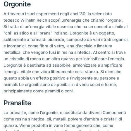
Orgonite
Attraverso i suoi esperimenti negli anni '30, lo scienziato
tedesco Wilhelm Reich scoprì un'energia che chiamò "orgone".
Si tratta di un'energia vitale cosmica che ha un concetto simile al
"chi" asiatico e al "prana" indiano. L'orgonite è un oggetto,
solitamente a forma di piramide, composto da vari strati organici
e inorganici, come fibra di vetro, lana d'acciaio e limatura
metallica, che vengono fusi in resina sintetica. Al centro si trova
un cristallo di rocca o un altro quarzo per intensificare l'energia.
L'orgonite è destinata ad assorbire, armonizzare e amplificare
l'energia vitale che vibra liberamente nella stanza. Si dice che
questo abbia un effetto positivo e rinvigorente su persone e
animali. Le orgoniti sono disponibili in diversi colori e forme,
principalmente come piramidi o coni.
Pranalite
La pranalite, come l'orgonite, è costituita da diversi Componenti
come resina sintetica, oli, metalli, polvere d'ambra e cristalli di
quarzo. Viene prodotta in varie forme geometriche, come