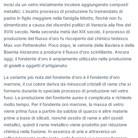
incisi da un vetro inizialmente incolore aggiungendo composti
metallici. L'esatto processo di produzione fu tramandato di
padre in figlio maggiore nella famiglia Miotto, finché non fu
dimenticato a causa dei disordini politici di Venezia alla fine del
XVIII secolo. Nella seconda metà del XIX secolo, il processo di
produzione del flusso d'oro fu riscoperto dal chimico tedesco
Max von Pettenkofer. Poco dopo, le vetrerie della Baviera e della
Boemia iniziarono a produrre il flusso d'oro scintillante. Ancora
oggi, il fondente d'oro è ampiamente utilizzato nella produzione
di gioielli e oggetti d'artigianato.
La variante più nota del fondente d'oro è il fondente d'oro
marrone, il cui colore deriva da minuscoli cristalli di rame che si
formano durante lo speciale processo di produzione nel vetro
fuso. La produzione del fondente aureo è complicata e richiede
molto tempo. Per il fondente oro marrone, la massa di vetro
viene prima fusa a partire da sabbia di quarzo e altre materie
prime a base di silicati, nonché ossido di rame e altri ossidi
metallici, quindi il rame metallico viene prodotto per riduzione
chimica nella fusione. In assenza di aria e attraverso un