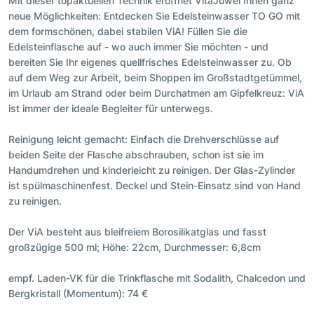
Mit dieser topaktuellen Technik eröffnet VitaJuwel Ihnen ganz
neue Möglichkeiten: Entdecken Sie Edelsteinwasser TO GO mit
dem formschönen, dabei stabilen ViA! Füllen Sie die
Edelsteinflasche auf - wo auch immer Sie möchten - und
bereiten Sie Ihr eigenes quellfrisches Edelsteinwasser zu. Ob
auf dem Weg zur Arbeit, beim Shoppen im Großstadtgetümmel,
im Urlaub am Strand oder beim Durchatmen am Gipfelkreuz: ViA
ist immer der ideale Begleiter für unterwegs.
Reinigung leicht gemacht: Einfach die Drehverschlüsse auf
beiden Seite der Flasche abschrauben, schon ist sie im
Handumdrehen und kinderleicht zu reinigen. Der Glas-Zylinder
ist spülmaschinenfest. Deckel und Stein-Einsatz sind von Hand
zu reinigen.
Der ViA besteht aus bleifreiem Borosilikatglas und fasst
großzügige 500 ml; Höhe: 22cm, Durchmesser: 6,8cm
empf. Laden-VK für die Trinkflasche mit Sodalith, Chalcedon und
Bergkristall (Momentum): 74 €