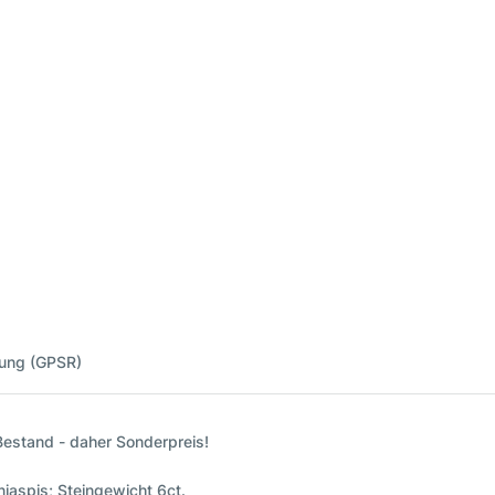
nung (GPSR)
 Bestand - daher Sonderpreis!
aspis; Steingewicht 6ct.