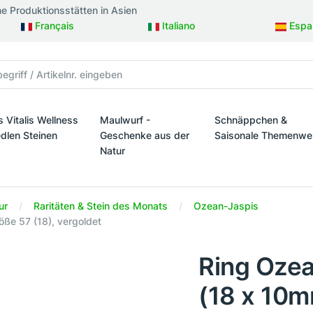
ne Produktionsstätten in Asien
Français
Italiano
Espa
s Vitalis Wellness
Maulwurf -
Schnäppchen &
edlen Steinen
Geschenke aus der
Saisonale Themenwe
Natur
taltung
s Vitalis Wellness mit edlen Steinen
Schnäppchen & Sais
Maulwurf - Geschenke aus der Natur
ur
Raritäten & Stein des Monats
Ozean-Jaspis
ße 57 (18), vergoldet
Ring Ozea
(18 x 10m