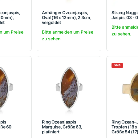
eanjaspis,
Anhänger Ozeanjaspis,
Strang Nugge
 10mm),
Oval (16 x 12mm), 2,3cm,
Jaspis, 03 -
det
vergoldet
Bitte anmeld
n um Preise
Bitte anmelden um Preise
zu sehen.
zu sehen.
Sale
pis
Ring Ozeanjaspis
Ring Ozean-J
ße 60,
Marquise, Größe 63,
Tropfen (18 
platiniert
Größe 54 (17)