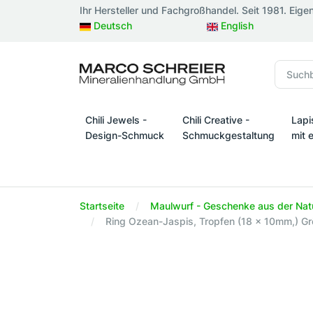
Ihr Hersteller und Fachgroßhandel. Seit 1981. Eige
Deutsch
English
Chili Jewels -
Chili Creative -
Lapi
Design-Schmuck
Schmuckgestaltung
mit 
Chili Jewels - Design-Schmuck
Chili Creative - Schmuckges
Lapi
Startseite
Maulwurf - Geschenke aus der Nat
Ring Ozean-Jaspis, Tropfen (18 x 10mm,) Grö