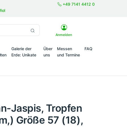
+49 7141 4412 0
ñol
Anmelden
Galerie der
Über
Messen
FAQ
lten
Erde: Unikate
uns
und Termine
onale Themenwelten
n-Jaspis, Tropfen
m,) Größe 57 (18),