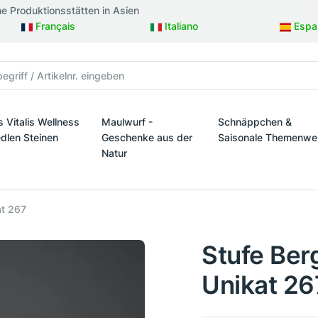
ne Produktionsstätten in Asien
Français
Italiano
Espa
s Vitalis Wellness
Maulwurf -
Schnäppchen &
edlen Steinen
Geschenke aus der
Saisonale Themenwe
Natur
taltung
s Vitalis Wellness mit edlen Steinen
Schnäppchen & Sais
Maulwurf - Geschenke aus der Natur
at 267
Stufe Berg
Unikat 26