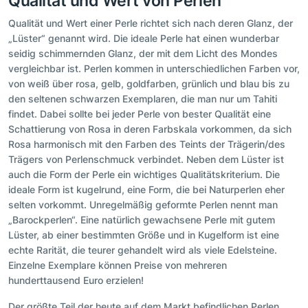
Qualität und Wert von Perlen
Qualität und Wert einer Perle richtet sich nach deren Glanz, der
„Lüster“ genannt wird. Die ideale Perle hat einen wunderbar
seidig schimmernden Glanz, der mit dem Licht des Mondes
vergleichbar ist. Perlen kommen in unterschiedlichen Farben vor,
von weiß über rosa, gelb, goldfarben, grünlich und blau bis zu
den seltenen schwarzen Exemplaren, die man nur um Tahiti
findet. Dabei sollte bei jeder Perle von bester Qualität eine
Schattierung von Rosa in deren Farbskala vorkommen, da sich
Rosa harmonisch mit den Farben des Teints der Trägerin/des
Trägers von Perlenschmuck verbindet. Neben dem Lüster ist
auch die Form der Perle ein wichtiges Qualitätskriterium. Die
ideale Form ist kugelrund, eine Form, die bei Naturperlen eher
selten vorkommt. Unregelmäßig geformte Perlen nennt man
„Barockperlen“. Eine natürlich gewachsene Perle mit gutem
Lüster, ab einer bestimmten Größe und in Kugelform ist eine
echte Rarität, die teurer gehandelt wird als viele Edelsteine.
Einzelne Exemplare können Preise von mehreren
hunderttausend Euro erzielen!
Der größte Teil der heute auf dem Markt befindlichen Perlen