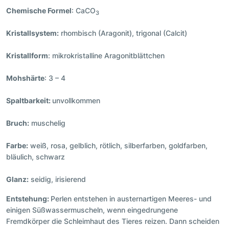
Chemische Formel
: CaCO
3
Kristallsystem:
rhombisch (Aragonit), trigonal (Calcit)
Kristallform
: mikrokristalline Aragonitblättchen
Mohshärte
: 3 – 4
Spaltbarkeit:
unvollkommen
Bruch:
muschelig
Farbe:
weiß, rosa, gelblich, rötlich, silberfarben, goldfarben,
bläulich, schwarz
Glanz:
seidig, irisierend
Entstehung:
Perlen entstehen in austernartigen Meeres- und
einigen Süßwassermuscheln, wenn eingedrungene
Fremdkörper die Schleimhaut des Tieres reizen. Dann scheiden