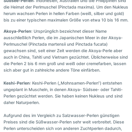
Südsee-Perlen
: Indonesien, Australien und die Philippinen sind
die Heimat der Perlmuschel (Pinctada maxima). Um den Nukleus
herum wachsen Perlen in hellen Farben (weiß, silber und gold)
bis zu einer typischen maximalen Größe von etwa 10 bis 16 mm.
Akoya-Perlen
: Ursprünglich bezeichnet dieser Name
ausschließlich Perlen, die im Japanischen Meer in der Akoya-
Perlmuschel (Pinctada martensii und Pinctada fucata)
gewachsen sind, seit einer Zeit werden die Akoya-Perle aber
auch in China, Tahiti und Vietnam gezüchtet. Üblicherweise sind
die Perlen 2 bis 6 mm groß und weiß oder cremefarben, lassen
sich aber gut in zahlreiche andere Töne einfärben.
Keshi-Perlen
: Keshi-Perlen („Mohnsamen-Perlen“) entstehen
ungeplant in Muscheln, in denen Akoya- Südsee- oder Tahiti-
Perlen gezüchtet werden. Sie haben keinen Nukleus und sind
daher Naturperlen.
Aufgrund des im Vergleich zu Salzwasser-Perlen günstigen
Preises sind die Süßwasser-Perlen sehr weit verbreitet. Diese
Perlen unterscheiden sich von anderen Zuchtperlen dadurch,