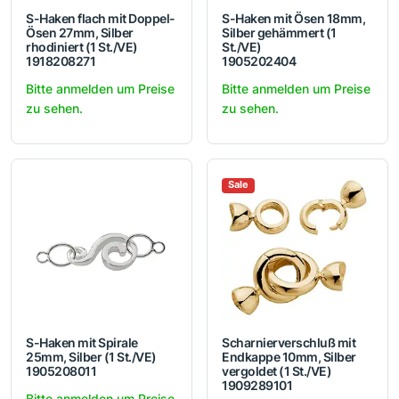
S-Haken flach mit Doppel-
S-Haken mit Ösen 18mm,
Ösen 27mm, Silber
Silber gehämmert (1
rhodiniert (1 St./VE)
St./VE)
1918208271
1905202404
Bitte anmelden um Preise
Bitte anmelden um Preise
zu sehen.
zu sehen.
Sale
S-Haken mit Spirale
Scharnierverschluß mit
25mm, Silber (1 St./VE)
Endkappe 10mm, Silber
1905208011
vergoldet (1 St./VE)
1909289101
Bitte anmelden um Preise