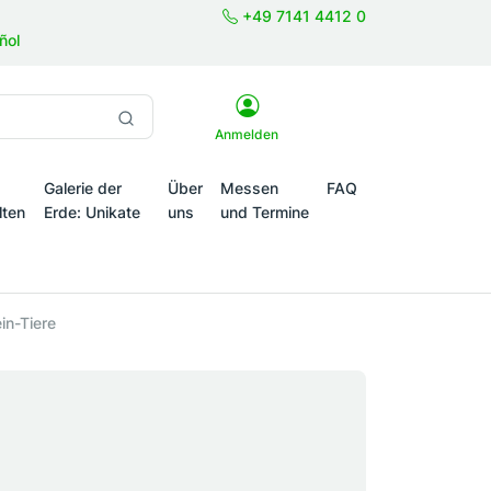
+49 7141 4412 0
ñol
Anmelden
Galerie der
Über
Messen
FAQ
lten
Erde: Unikate
uns
und Termine
onale Themenwelten
in-Tiere