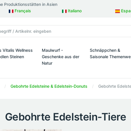
ne Produktionsstätten in Asien
Français
Italiano
Espa
s Vitalis Wellness
Maulwurf -
Schnäppchen &
edlen Steinen
Geschenke aus der
Saisonale Themenwe
Natur
taltung
s Vitalis Wellness mit edlen Steinen
Schnäppchen & Sais
Maulwurf - Geschenke aus der Natur
Gebohrte Edelsteine & Edelstein-Donuts
Gebohrte Edelste
Gebohrte Edelstein-Tiere