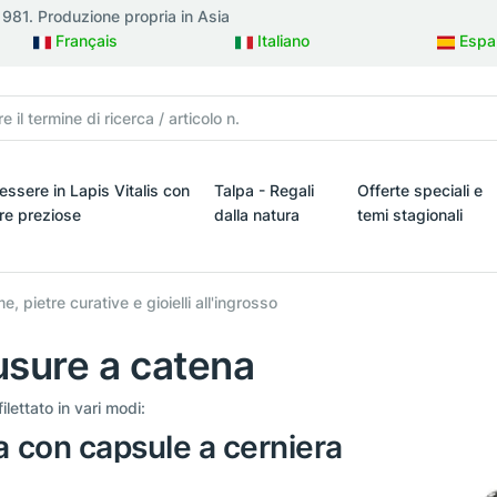
 1981. Produzione propria in Asia
Français
Italiano
Espa
essere in Lapis Vitalis con
Talpa - Regali
Offerte speciali e
tre preziose
dalla natura
temi stagionali
ielli
ssere in Lapis Vitalis con pietre preziose
Talpa - Regali dalla natura
Offerte speciali e t
, pietre curative e gioielli all'ingrosso
usure a catena
ilettato in vari modi:
a con capsule a cerniera