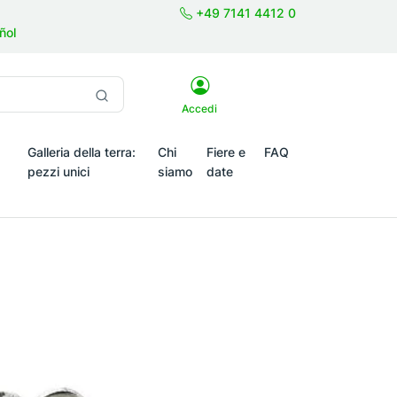
+49 7141 4412 0
ñol
Accedi
Galleria della terra:
Chi
Fiere e
FAQ
pezzi unici
siamo
date
emi stagionali