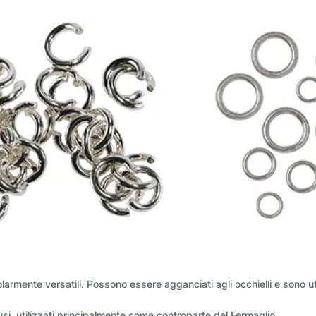
colarmente versatili. Possono essere agganciati agli occhielli e sono u
iusi, utilizzati principalmente come controparte del Fermaglio.