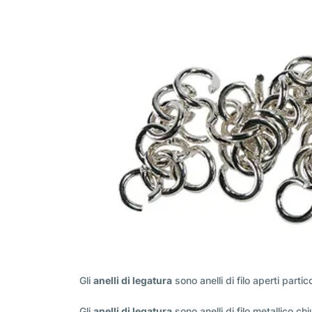
Gli
anelli di legatura
sono anelli di filo aperti parti
Gli
anelli di legatura
sono anelli di filo metallico ch