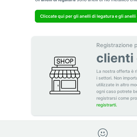
Cliccate qui per gli anelli di legatura e gli anelli
Registrazione 
client
La nostra offerta è r
i settori. Non import
utilizzate in altro m
ogni caso potrete be
registrarsi come pr
registrarti.