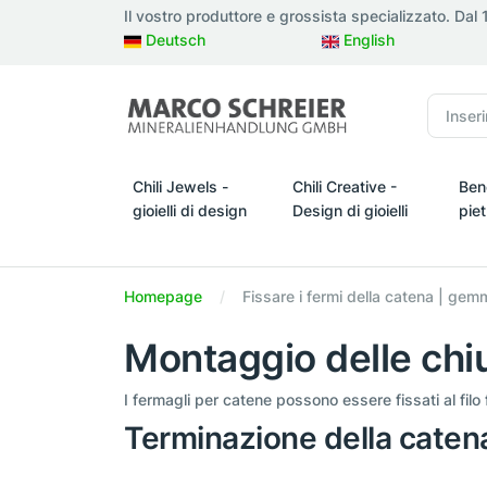
Il vostro produttore e grossista specializzato. Dal
Deutsch
English
Chili Jewels -
Chili Creative -
Ben
gioielli di design
Design di gioielli
pie
Chili Jewels - gioielli di design
Chili Creative - Design di gio
Bene
Homepage
Fissare i fermi della catena | gemme
Montaggio delle chi
I fermagli per catene possono essere fissati al filo f
Terminazione della caten