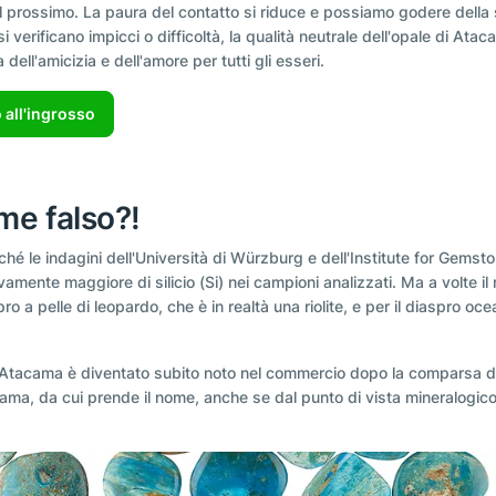
 prossimo. La paura del contatto si riduce e possiamo godere della so
 verificano impicci o difficoltà, la qualità neutrale dell'opale di Atac
 dell'amicizia e dell'amore per tutti gli esseri.
 all'ingrosso
me falso?!
ché le indagini dell'Università di Würzburg e dell'Institute for Gemst
ivamente maggiore di silicio (Si) nei campioni analizzati. Ma a volte 
ro a pelle di leopardo, che è in realtà una riolite, e per il diaspro 
 di Atacama è diventato subito noto nel commercio dopo la comparsa d
ama, da cui prende il nome, anche se dal punto di vista mineralogico