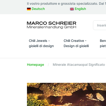
Il vostro produttore e grossista specializzato. Dal
Deutsch
English
Chili Jewels -
Chili Creative -
Ben
gioielli di design
Design di gioielli
pie
Chili Jewels - gioielli di design
Chili Creative - Design di gio
Bene
Homepage
Minerale Atacamaopal Significato 