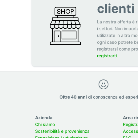
client
La nostra offerta è r
i settori. Non import
utilizzate in altro m
ogni caso potrete be
registrarsi come pr
registrarti.
Oltre 40 anni
di conoscenza ed esper
Azienda
Area ri
Chi siamo
Registr
Sostenibilità e provenienza
Accesso
Esposizione Ludwigsburg
FAQ