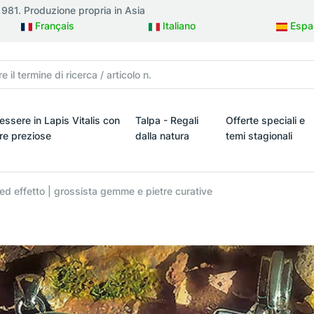
 1981. Produzione propria in Asia
Français
Italiano
Espa
essere in Lapis Vitalis con
Talpa - Regali
Offerte speciali e
tre preziose
dalla natura
temi stagionali
ielli
ssere in Lapis Vitalis con pietre preziose
Talpa - Regali dalla natura
Offerte speciali e t
ed effetto | grossista gemme e pietre curative