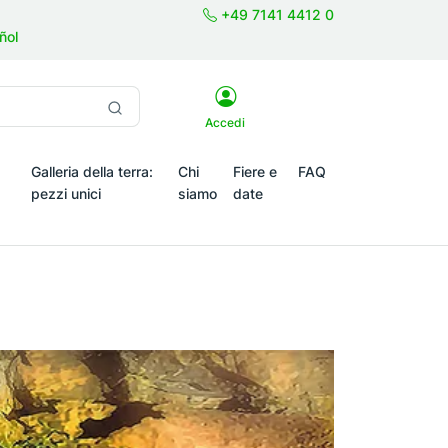
+49 7141 4412 0
ñol
Accedi
Galleria della terra:
Chi
Fiere e
FAQ
pezzi unici
siamo
date
emi stagionali