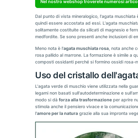
Nel nostro webshop troverete numerosi articoli
Dal punto di vista mineralogico, l'agata muschiata 
quindi essere accostata ad essi. L'agata muschiat
solitamente costituite da silicati di magnesio e f
medfordite. Se sono presenti anche inclusioni di em
Meno nota è l'
agata muschiata rosa
, nota anche c
rosa pallido al marrone. La formazione è simile a q
composti ossidanti perché si formino ossidi rosa-mar
Uso del cristallo dell'ag
L'agata verde di muschio viene utilizzata nella gu
legami non basati sull'autodeterminazione e sull'amor
modo si dà
forza alla trasformazione
per aprire n
stimola anche il pensiero vivace e la comunicazione
l'
amore per la natura
grazie alla sua impronta vege