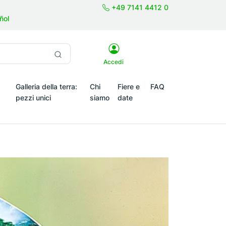
+49 7141 4412 0
ñol
Accedi
Galleria della terra:
Chi
Fiere e
FAQ
pezzi unici
siamo
date
emi stagionali