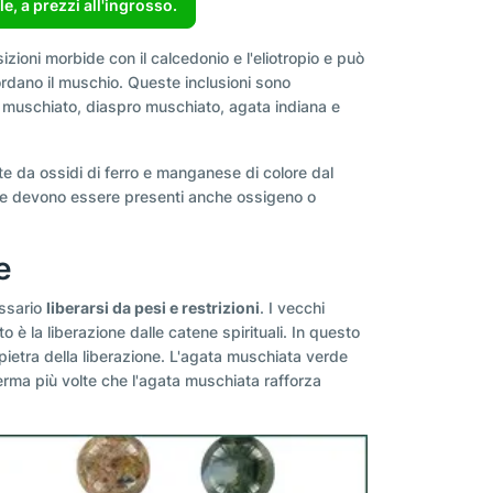
, a prezzi all'ingrosso.
zioni morbide con il calcedonio e l'eliotropio e può
cordano il muschio. Queste inclusioni sono
io muschiato, diaspro muschiato, agata indiana e
te da ossidi di ferro e manganese di colore dal
zione devono essere presenti anche ossigeno o
e
essario
liberarsi da pesi e restrizioni
. I vecchi
 è la liberazione dalle catene spirituali. In questo
ietra della liberazione. L'agata muschiata verde
erma più volte che l'agata muschiata rafforza