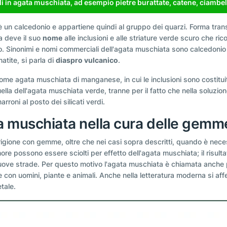
 in agata muschiata, ad esempio pietre burattate, catene, ciambelle
è un calcedonio e appartiene quindi al gruppo dei quarzi. Forma transi
a deve il suo
nome
alle inclusioni e alle striature verde scuro che ri
erro. Sinonimi e nomi commerciali dell'agata muschiata sono calcedon
atite, si parla di
diaspro vulcanico
.
ome agata muschiata di manganese, in cui le inclusioni sono costitui
uella dell'agata muschiata verde, tranne per il fatto che nella solu
roni al posto dei silicati verdi.
ata muschiata nella cura delle gemm
arigione con gemme, oltre che nei casi sopra descritti, quando è nec
e possono essere sciolti per effetto dell'agata muschiata; il risultato
uove strade. Per questo motivo l'agata muschiata è chiamata anche p
 con uomini, piante e animali. Anche nella letteratura moderna si aff
tale.