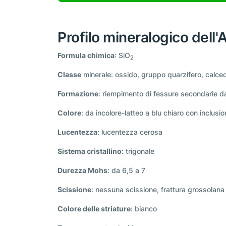
Profilo mineralogico dell
Formula chimica
: SiO
2
Classe
minerale: ossido, gruppo quarzifero, calce
Formazione
: riempimento di fessure secondarie da s
Colore
: da incolore-latteo a blu chiaro con inclusio
Lucentezza
: lucentezza cerosa
Sistema cristallino
: trigonale
Durezza Mohs
: da 6,5 a 7
Scissione
: nessuna scissione, frattura grossolana
Colore delle striature
: bianco