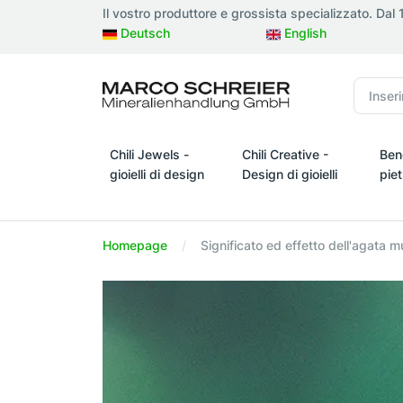
Il vostro produttore e grossista specializzato. Dal
Deutsch
English
Chili Jewels -
Chili Creative -
Ben
gioielli di design
Design di gioielli
pie
Chili Jewels - gioielli di design
Chili Creative - Design di gio
Bene
Homepage
Significato ed effetto dell'agata 