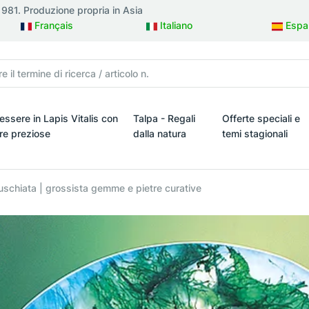
 1981. Produzione propria in Asia
Français
Italiano
Espa
essere in Lapis Vitalis con
Talpa - Regali
Offerte speciali e
tre preziose
dalla natura
temi stagionali
ielli
ssere in Lapis Vitalis con pietre preziose
Talpa - Regali dalla natura
Offerte speciali e t
muschiata | grossista gemme e pietre curative