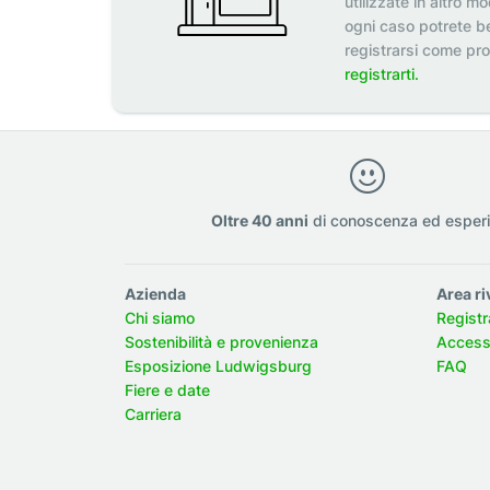
utilizzate in altro m
ogni caso potrete be
registrarsi come pr
registrarti.
Oltre 40 anni
di conoscenza ed esper
Azienda
Area ri
Chi siamo
Registr
Sostenibilità e provenienza
Accesso
Esposizione Ludwigsburg
FAQ
Fiere e date
Carriera