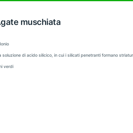
'Agate muschiata
donio
oluzione di acido silicico, in cui i silicati penetranti formano striatu
ni verdi