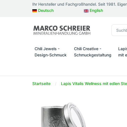
Ihr Hersteller und Fachgroßhandel. Seit 1981. Eige
Deutsch
English
Chili Jewels -
Chili Creative -
Lapi
Design-Schmuck
Schmuckgestaltung
mit 
Chili Jewels - Design-Schmuck
Chili Creative - Schmuckges
Lapi
Startseite
Lapis Vitalis Wellness mit edlen St