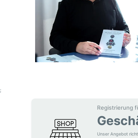
;
Registrierung f
Gesch
Unser Angebot richt