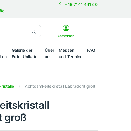
+49 7141 4412 0
ñol
Anmelden
Galerie der
Über
Messen
FAQ
lten
Erde: Unikate
uns
und Termine
onale Themenwelten
ristalle
Achtsamkeitskristall Labradorit groß
itskristall
t groß