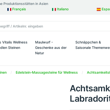
ne Produktionsstätten in Asien
Français
Italiano
Espa
s Vitalis Wellness
Maulwurf -
Schnäppchen &
edlen Steinen
Geschenke aus der
Saisonale Themenwe
Natur
taltung
s Vitalis Wellness mit edlen Steinen
Schnäppchen & Sais
Maulwurf - Geschenke aus der Natur
einen
Edelstein-Massagesteine für Wellness
Achtsamkeitsk
Achtsamke
Labradori