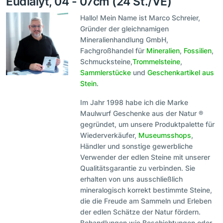
Eudialyt, 04 - 07cm (24 St./VE)
Hallo! Mein Name ist Marco Schreier,
Gründer der gleichnamigen
Mineralienhandlung GmbH,
Fachgroßhandel für
Mineralien
,
Fossilien
,
Schmucksteine,
Trommelsteine
,
Sammlerstücke
und
Geschenkartikel aus
Stein
.
Im Jahr 1998 habe ich die Marke
Maulwurf Geschenke aus der Natur ®
gegründet, um unsere Produktpalette für
Wiederverkäufer,
Museumsshops
,
Händler und sonstige gewerbliche
Verwender der edlen Steine mit unserer
Qualitätsgarantie zu verbinden. Sie
erhalten von uns ausschließlich
mineralogisch korrekt bestimmte Steine,
die die Freude am Sammeln und Erleben
der edlen Schätze der Natur fördern.
Behandlungen wie Beschichtungen oder