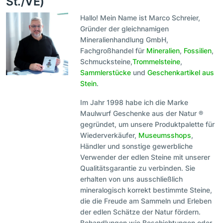
St./VE)
Hallo! Mein Name ist Marco Schreier,
Gründer der gleichnamigen
Mineralienhandlung GmbH,
Fachgroßhandel für
Mineralien
,
Fossilien
,
Schmucksteine,
Trommelsteine
,
Sammlerstücke
und
Geschenkartikel aus
Stein
.
Im Jahr 1998 habe ich die Marke
Maulwurf Geschenke aus der Natur ®
gegründet, um unsere Produktpalette für
Wiederverkäufer,
Museumsshops
,
Händler und sonstige gewerbliche
Verwender der edlen Steine mit unserer
Qualitätsgarantie zu verbinden. Sie
erhalten von uns ausschließlich
mineralogisch korrekt bestimmte Steine,
die die Freude am Sammeln und Erleben
der edlen Schätze der Natur fördern.
Behandlungen wie Beschichtungen oder