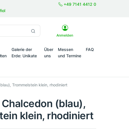
+49 7141 4412 0
ñol
Anmelden
Galerie der
Über
Messen
FAQ
lten
Erde: Unikate
uns
und Termine
onale Themenwelten
lau), Trommelstein klein, rhodiniert
Chalcedon (blau),
in klein, rhodiniert