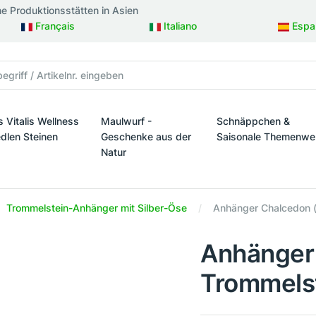
ne Produktionsstätten in Asien
Français
Italiano
Espa
s Vitalis Wellness
Maulwurf -
Schnäppchen &
edlen Steinen
Geschenke aus der
Saisonale Themenwe
Natur
taltung
s Vitalis Wellness mit edlen Steinen
Schnäppchen & Sais
Maulwurf - Geschenke aus der Natur
Trommelstein-Anhänger mit Silber-Öse
Anhänger Chalcedon (b
Anhänger 
Trommelste