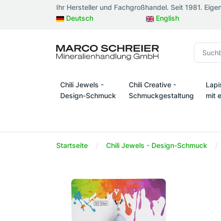
Ihr Hersteller und Fachgroßhandel. Seit 1981. Eige
Deutsch
English
Chili Jewels -
Chili Creative -
Lapi
Design-Schmuck
Schmuckgestaltung
mit 
Chili Jewels - Design-Schmuck
Chili Creative - Schmuckges
Lapi
Startseite
Chili Jewels - Design-Schmuck