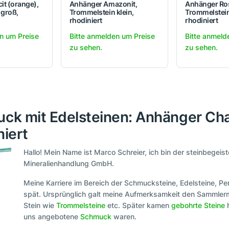
it (orange),
Anhänger Amazonit,
Anhänger Ro
 groß,
Trommelstein klein,
Trommelstein
rhodiniert
rhodiniert
n um Preise
Bitte anmelden um Preise
Bitte anmeld
zu sehen.
zu sehen.
uck mit Edelsteinen: Anhänger Cha
niert
Hallo! Mein Name ist Marco Schreier, ich bin der steinbegeis
Mineralienhandlung GmbH.
Meine Karriere im Bereich der Schmucksteine, Edelsteine, P
spät. Ursprünglich galt meine Aufmerksamkeit den Sammlerm
Stein wie
Trommelsteine
etc. Später kamen
gebohrte Steine
h
uns angebotene
Schmuck
waren.