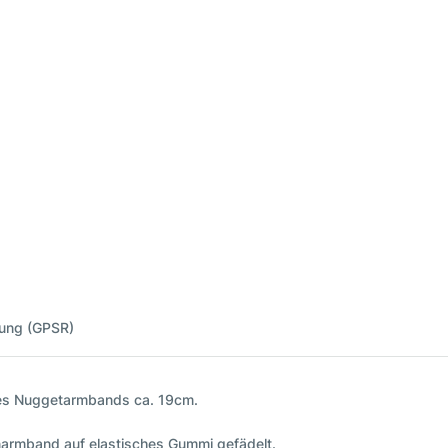
nung (GPSR)
des Nuggetarmbands ca. 19cm.
narmband auf elastisches Gummi gefädelt.