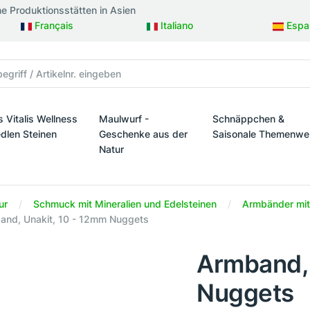
ne Produktionsstätten in Asien
Français
Italiano
Espa
s Vitalis Wellness
Maulwurf -
Schnäppchen &
edlen Steinen
Geschenke aus der
Saisonale Themenwe
Natur
taltung
s Vitalis Wellness mit edlen Steinen
Schnäppchen & Sais
Maulwurf - Geschenke aus der Natur
ur
Schmuck mit Mineralien und Edelsteinen
Armbänder mit
and, Unakit, 10 - 12mm Nuggets
Armband, 
Nuggets