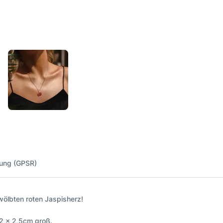
nung (GPSR)
wölbten roten Jaspisherz!
,2 x 2,5cm groß.