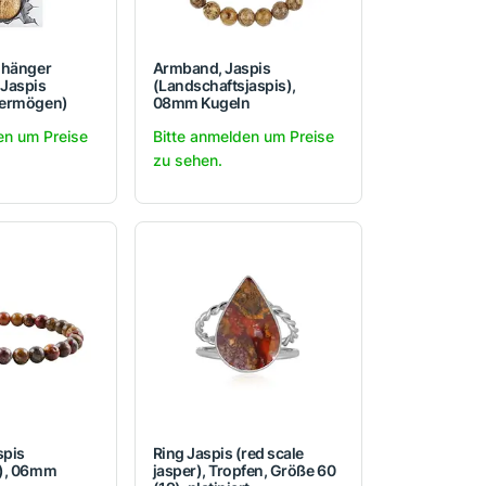
nhänger
Armband, Jaspis
Jaspis
(Landschaftsjaspis),
vermögen)
08mm Kugeln
en um Preise
Bitte anmelden um Preise
zu sehen.
spis
Ring Jaspis (red scale
r), 06mm
jasper), Tropfen, Größe 60