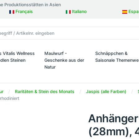
ne Produktionsstätten in Asien
Français
Italiano
Espa
s Vitalis Wellness
Maulwurf -
Schnäppchen &
edlen Steinen
Geschenke aus der
Saisonale Themenwe
Natur
taltung
s Vitalis Wellness mit edlen Steinen
Schnäppchen & Sais
Maulwurf - Geschenke aus der Natur
ur
Raritäten & Stein des Monats
Jaspis (alle Farben)
rhodiniert
Anhänger 
(28mm), 4