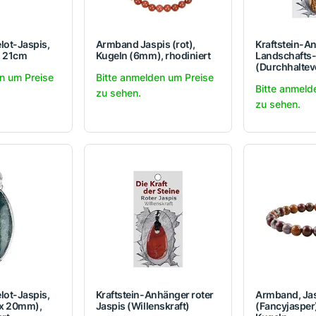
lot-Jaspis,
Armband Jaspis (rot),
Kraftstein-A
, 21cm
Kugeln (6mm), rhodiniert
Landschafts-
(Durchhalte
n um Preise
Bitte anmelden um Preise
Bitte anmeld
zu sehen.
zu sehen.
lot-Jaspis,
Kraftstein-Anhänger roter
Armband, Ja
 x 20mm),
Jaspis (Willenskraft)
(Fancyjaspe