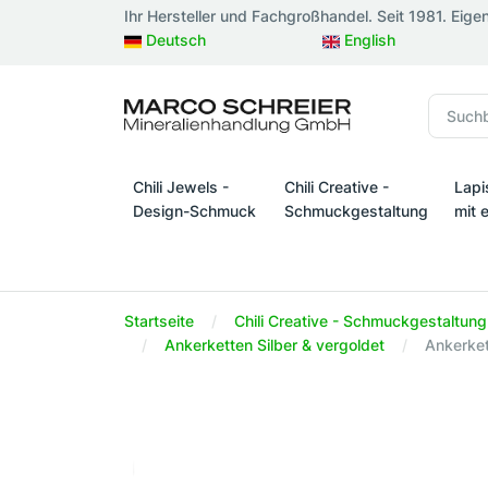
Ihr Hersteller und Fachgroßhandel. Seit 1981. Eige
Deutsch
English
Chili Jewels -
Chili Creative -
Lapi
Design-Schmuck
Schmuckgestaltung
mit 
Chili Jewels - Design-Schmuck
Chili Creative - Schmuckges
Lapi
Startseite
Chili Creative - Schmuckgestaltung
Ankerketten Silber & vergoldet
Ankerket