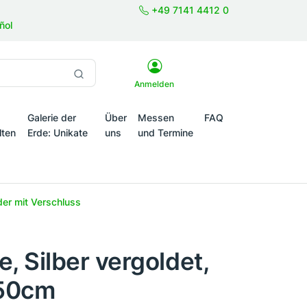
+49 7141 4412 0
ñol
Anmelden
Galerie der
Über
Messen
FAQ
lten
Erde: Unikate
uns
und Termine
onale Themenwelten
der mit Verschluss
, Silber vergoldet,
50cm