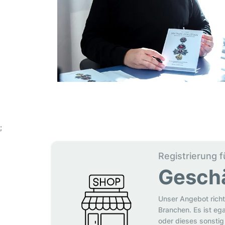
;
Registrierung f
Gesch
Unser Angebot richt
Branchen. Es ist eg
oder dieses sonstig 