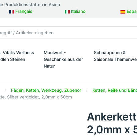
ne Produktionsstätten in Asien
Français
Italiano
Espa
s Vitalis Wellness
Maulwurf -
Schnäppchen &
edlen Steinen
Geschenke aus der
Saisonale Themenwe
Natur
taltung
s Vitalis Wellness mit edlen Steinen
Schnäppchen & Sais
Maulwurf - Geschenke aus der Natur
Fäden, Ketten, Werkzeug, Zubehör
Ketten, Reife und Bän
te, Silber vergoldet, 2,0mm x 50cm
Ankerkette
2,0mm x 