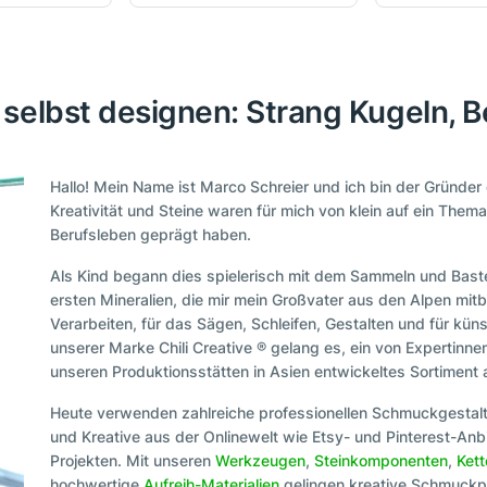
elbst designen: Strang Kugeln, Berg
Hallo! Mein Name ist Marco Schreier und ich bin der Gründe
Kreativität und Steine waren für mich von klein auf ein Them
Berufsleben geprägt haben.
Als Kind begann dies spielerisch mit dem Sammeln und Baste
ersten Mineralien, die mir mein Großvater aus den Alpen mitb
Verarbeiten, für das Sägen, Schleifen, Gestalten und für kün
unserer Marke Chili Creative ® gelang es, ein von Expertin
unseren Produktionsstätten in Asien entwickeltes Sortiment
Heute verwenden zahlreiche professionellen Schmuckgestal
und Kreative aus der Onlinewelt wie Etsy- und Pinterest-Anbi
Projekten. Mit unseren
Werkzeugen
,
Steinkomponenten
,
Ket
hochwertige
Aufreih-Materialien
gelingen kreative Schmuckpr