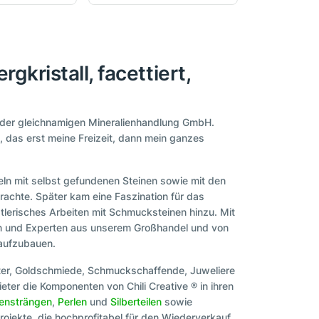
kristall, facettiert,
r der gleichnamigen Mineralienhandlung GmbH.
a, das erst meine Freizeit, dann mein ganzes
ln mit selbst gefundenen Steinen sowie mit den
rachte. Später kam eine Faszination für das
stlerisches Arbeiten mit Schmucksteinen hinzu. Mit
nen und Experten aus unserem Großhandel und von
 aufzubauen.
ter, Goldschmiede, Schmuckschaffende, Juweliere
eter die Komponenten von Chili Creative ® in ihren
tensträngen
,
Perlen
und
Silberteilen
sowie
ojekte, die hochprofitabel für den Wiederverkauf