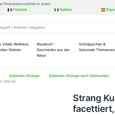
ne Produktionsstätten in Asien
Français
Italiano
Espa
s Vitalis Wellness
Maulwurf -
Schnäppchen &
edlen Steinen
Geschenke aus der
Saisonale Themenwe
Natur
taltung
s Vitalis Wellness mit edlen Steinen
Schnäppchen & Sais
Maulwurf - Geschenke aus der Natur
Edelstein-Stränge
Edelstein-Stränge nach Steinsorten
5mm (39cm)
Strang Kug
facettier