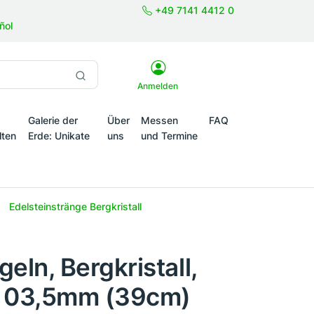
+49 7141 4412 0
ñol
Anmelden
Galerie der
Über
Messen
FAQ
lten
Erde: Unikate
uns
und Termine
onale Themenwelten
Edelsteinstränge Bergkristall
eln, Bergkristall,
t, 03,5mm (39cm)