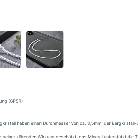
nung (GPSR)
rgkristall haben einen Durchmesser von ca. 3,5mm, der Bergkristall
nd seiner klärenden Wirkung geschätzt, das Mineral unterstützt die 