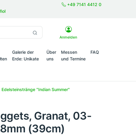
+49 7141 4412 0
ñol
Anmelden
Galerie der
Über
Messen
FAQ
lten
Erde: Unikate
uns
und Termine
onale Themenwelten
Edelsteinstränge "Indian Summer"
ggets, Granat, 03-
08mm (39cm)