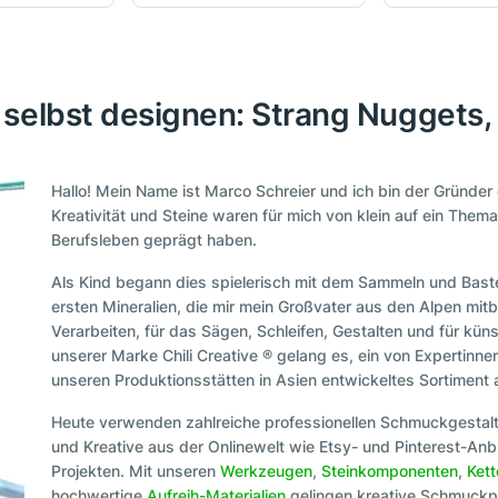
selbst designen: Strang Nuggets,
Hallo! Mein Name ist Marco Schreier und ich bin der Gründe
Kreativität und Steine waren für mich von klein auf ein Them
Berufsleben geprägt haben.
Als Kind begann dies spielerisch mit dem Sammeln und Baste
ersten Mineralien, die mir mein Großvater aus den Alpen mitb
Verarbeiten, für das Sägen, Schleifen, Gestalten und für kün
unserer Marke Chili Creative ® gelang es, ein von Expertin
unseren Produktionsstätten in Asien entwickeltes Sortiment
Heute verwenden zahlreiche professionellen Schmuckgestal
und Kreative aus der Onlinewelt wie Etsy- und Pinterest-Anbi
Projekten. Mit unseren
Werkzeugen
,
Steinkomponenten
,
Ket
hochwertige
Aufreih-Materialien
gelingen kreative Schmuckpr