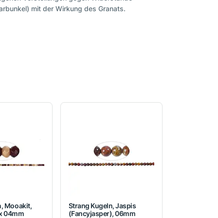
arbunkel) mit der Wirkung des Granats.
, Mooakit,
Strang Kugeln, Jaspis
2 x 04mm
(Fancyjasper), 06mm