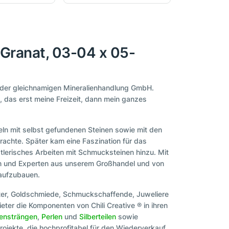
 Granat, 03-04 x 05-
r der gleichnamigen Mineralienhandlung GmbH.
a, das erst meine Freizeit, dann mein ganzes
ln mit selbst gefundenen Steinen sowie mit den
rachte. Später kam eine Faszination für das
stlerisches Arbeiten mit Schmucksteinen hinzu. Mit
nen und Experten aus unserem Großhandel und von
 aufzubauen.
ter, Goldschmiede, Schmuckschaffende, Juweliere
eter die Komponenten von Chili Creative ® in ihren
tensträngen
,
Perlen
und
Silberteilen
sowie
ojekte, die hochprofitabel für den Wiederverkauf