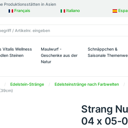
ne Produktionsstätten in Asien
Français
Italiano
Espa
s Vitalis Wellness
Maulwurf -
Schnäppchen &
edlen Steinen
Geschenke aus der
Saisonale Themenwe
Natur
taltung
s Vitalis Wellness mit edlen Steinen
Schnäppchen & Sais
Maulwurf - Geschenke aus der Natur
Edelstein-Stränge
Edelsteinstränge nach Farbwelten
 (39cm)
Strang Nu
04 x 05-