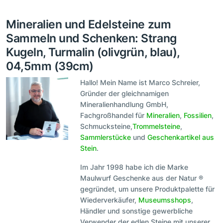
Mineralien und Edelsteine zum
Sammeln und Schenken: Strang
Kugeln, Turmalin (olivgrün, blau),
04,5mm (39cm)
Hallo! Mein Name ist Marco Schreier,
Gründer der gleichnamigen
Mineralienhandlung GmbH,
Fachgroßhandel für
Mineralien
,
Fossilien
,
Schmucksteine,
Trommelsteine
,
Sammlerstücke
und
Geschenkartikel aus
Stein
.
Im Jahr 1998 habe ich die Marke
Maulwurf Geschenke aus der Natur ®
gegründet, um unsere Produktpalette für
Wiederverkäufer,
Museumsshops
,
Händler und sonstige gewerbliche
Verwender der edlen Steine mit unserer