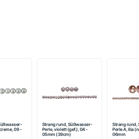
 Süßwasser-
Strang rund, Süßwasser-
Strang rund,
creme, 09 -
Perle, violett (gef.), 04 -
Perle A, lila (
)
05mm (39cm)
06mm