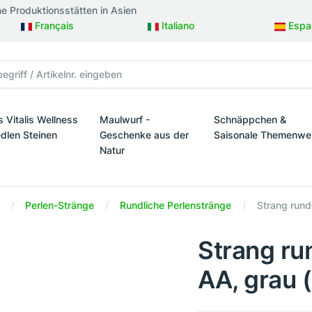
ne Produktionsstätten in Asien
Français
Italiano
Espa
s Vitalis Wellness
Maulwurf -
Schnäppchen &
edlen Steinen
Geschenke aus der
Saisonale Themenwe
Natur
taltung
s Vitalis Wellness mit edlen Steinen
Schnäppchen & Sais
Maulwurf - Geschenke aus der Natur
Perlen-Stränge
Rundliche Perlenstränge
Strang rund
Strang ru
AA, grau 