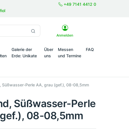
+49 7141 4412 0
ñol
Anmelden
Galerie der
Über
Messen
FAQ
lten
Erde: Unikate
uns
und Termine
onale Themenwelten
, Süßwasser-Perle AA, grau (gef.), 08-08,5mm
nd, Süßwasser-Perle
(gef.), 08-08,5mm