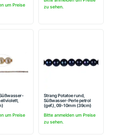
en um Preise
zu sehen.
 Süßwasser-
Strang Potatoe rund,
ellviolett,
Süßwasser-Perle petrol
m)
(gef.), 09-10mm (39cm)
en um Preise
Bitte anmelden um Preise
zu sehen.