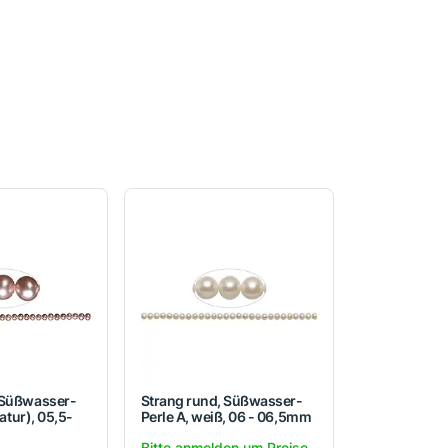
 Süßwasser-
Strang rund, Süßwasser-
natur), 05,5-
Perle A, weiß, 06 - 06,5mm
Bitte anmelden um Preise