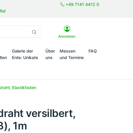
+49 7141 4412 0
ñol
Anmelden
Galerie der
Über
Messen
FAQ
lten
Erde: Unikate
uns
und Termine
onale Themenwelten
raht, Elastikfaden
draht versilbert,
), 1m