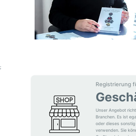
;
Registrierung f
Gesch
Unser Angebot richt
Branchen. Es ist eg
oder dieses sonstig 
verwenden. Sie könn