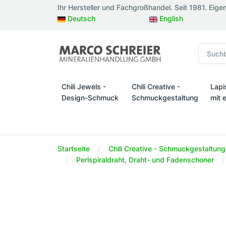
Ihr Hersteller und Fachgroßhandel. Seit 1981. Eige
Deutsch
English
Chili Jewels -
Chili Creative -
Lapi
Design-Schmuck
Schmuckgestaltung
mit 
Chili Jewels - Design-Schmuck
Chili Creative - Schmuckges
Lapi
Startseite
Chili Creative - Schmuckgestaltung
Perlspiraldraht, Draht- und Fadenschoner