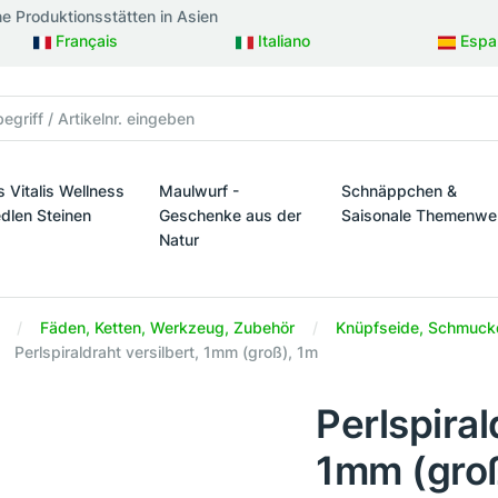
ne Produktionsstätten in Asien
Français
Italiano
Espa
s Vitalis Wellness
Maulwurf -
Schnäppchen &
edlen Steinen
Geschenke aus der
Saisonale Themenwe
Natur
taltung
s Vitalis Wellness mit edlen Steinen
Schnäppchen & Sais
Maulwurf - Geschenke aus der Natur
Fäden, Ketten, Werkzeug, Zubehör
Knüpfseide, Schmuckd
Perlspiraldraht versilbert, 1mm (groß), 1m
Perlspiral
1mm (groß