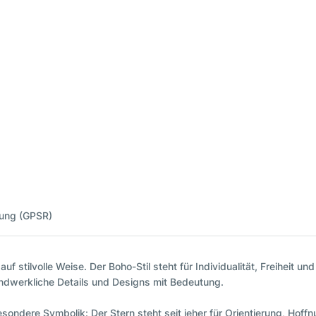
nung (GPSR)
uf stilvolle Weise. Der Boho-Stil steht für Individualität, Freiheit u
ndwerkliche Details und Designs mit Bedeutung.
ondere Symbolik: Der Stern steht seit jeher für Orientierung, Hoffnu