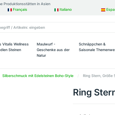
ne Produktionsstätten in Asien
Français
Italiano
Espa
s Vitalis Wellness
Maulwurf -
Schnäppchen &
edlen Steinen
Geschenke aus der
Saisonale Themenwe
Natur
taltung
s Vitalis Wellness mit edlen Steinen
Schnäppchen & Sais
Maulwurf - Geschenke aus der Natur
Silberschmuck mit Edelsteinen Boho-Style
Ring Stern, Größe 
Ring Ster