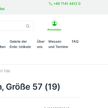
+49 7141 4412 0
ñol
Anmelden
Galerie der
Über
Messen
FAQ
lten
Erde: Unikate
uns
und Termine
onale Themenwelten
57 (19)
n, Größe 57 (19)