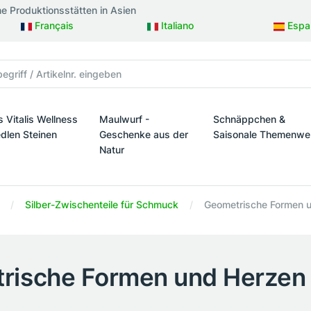
ne Produktionsstätten in Asien
Français
Italiano
Espa
s Vitalis Wellness
Maulwurf -
Schnäppchen &
edlen Steinen
Geschenke aus der
Saisonale Themenwe
Natur
taltung
s Vitalis Wellness mit edlen Steinen
Schnäppchen & Sais
Maulwurf - Geschenke aus der Natur
Silber-Zwischenteile für Schmuck
Geometrische Formen u
rische Formen und Herzen (