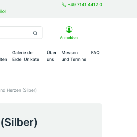
+49 7141 4412 0
ñol
Anmelden
Galerie der
Über
Messen
FAQ
lten
Erde: Unikate
uns
und Termine
onale Themenwelten
nd Herzen (Silber)
Silber)