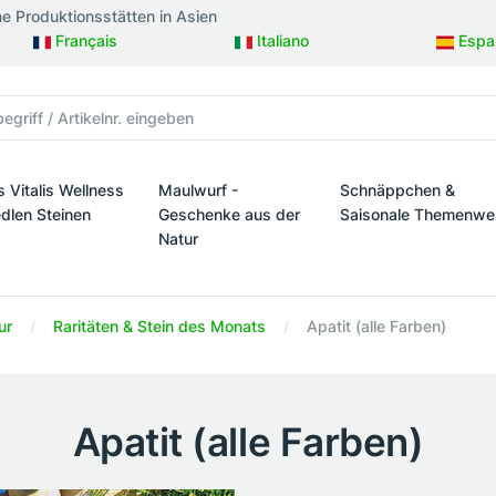
ne Produktionsstätten in Asien
Français
Italiano
Espa
s Vitalis Wellness
Maulwurf -
Schnäppchen &
edlen Steinen
Geschenke aus der
Saisonale Themenwe
Natur
taltung
s Vitalis Wellness mit edlen Steinen
Schnäppchen & Sais
Maulwurf - Geschenke aus der Natur
ur
Raritäten & Stein des Monats
Apatit (alle Farben)
Apatit (alle Farben)