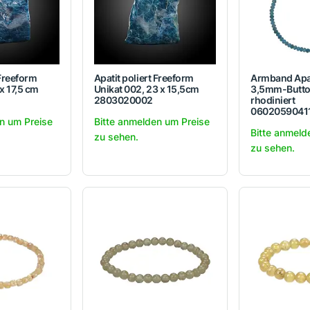
 Freeform
Apatit poliert Freeform
Armband Apati
 x 17,5 cm
Unikat 002, 23 x 15,5cm
3,5mm-Button
2803020002
rhodiniert
0602059041
n um Preise
Bitte anmelden um Preise
Bitte anmeld
zu sehen.
zu sehen.