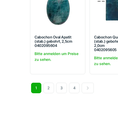
Cabochon Oval Apatit
Cabochon Qua
(stab.) gebohrt, 2,5cm
(stab.) gebohr
0402095604
2,0cm
0402095605
Bitte anmelden um Preise
Bitte anmelde
zu sehen.
zu sehen.
1
2
3
4