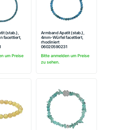
t (stab.),
Armband Apatit (stab.),
 facettiert,
4mm-Würfel facettiert,
rhodiniert
1
06020590231
en um Preise
Bitte anmelden um Preise
zu sehen.