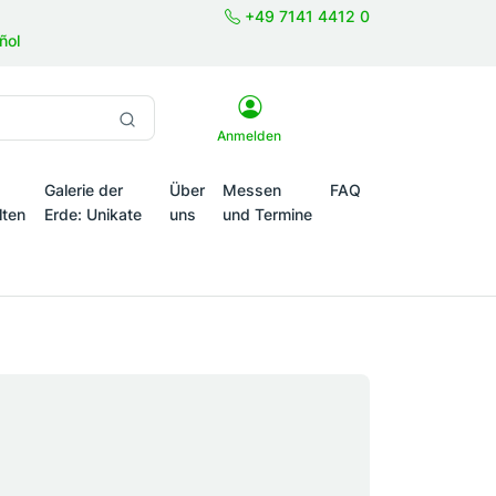
+49 7141 4412 0
ñol
Anmelden
Galerie der
Über
Messen
FAQ
lten
Erde: Unikate
uns
und Termine
onale Themenwelten