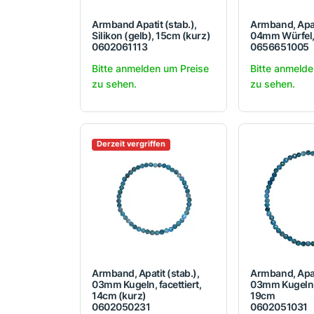
Armband Apatit (stab.),
Armband, Apat
Silikon (gelb), 15cm (kurz)
04mm Würfel, 
0602061113
0656651005
Bitte anmelden um Preise
Bitte anmelde
zu sehen.
zu sehen.
Derzeit vergriffen
Armband, Apatit (stab.),
Armband, Apati
03mm Kugeln, facettiert,
03mm Kugeln, 
14cm (kurz)
19cm
0602050231
0602051031