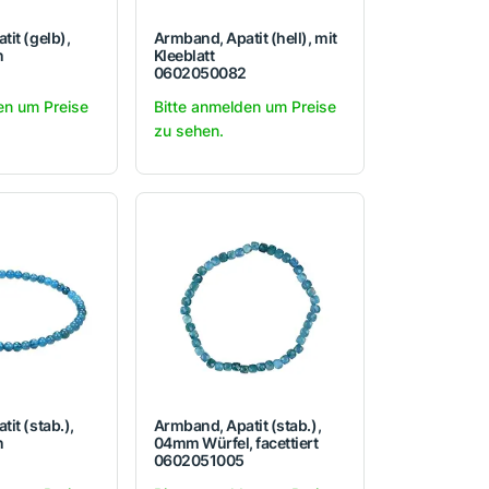
it (gelb),
Armband, Apatit (hell), mit
n
Kleeblatt
0602050082
en um Preise
Bitte anmelden um Preise
zu sehen.
it (stab.),
Armband, Apatit (stab.),
n
04mm Würfel, facettiert
0602051005