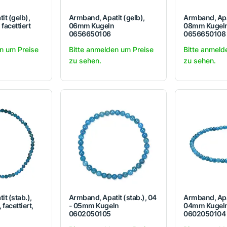
it (gelb),
Armband, Apatit (gelb),
Armband, Apat
facettiert
06mm Kugeln
08mm Kugel
0656650106
0656650108
n um Preise
Bitte anmelden um Preise
Bitte anmeld
zu sehen.
zu sehen.
t (stab.),
Armband, Apatit (stab.), 04
Armband, Apat
facettiert,
- 05mm Kugeln
04mm Kugel
0602050105
0602050104