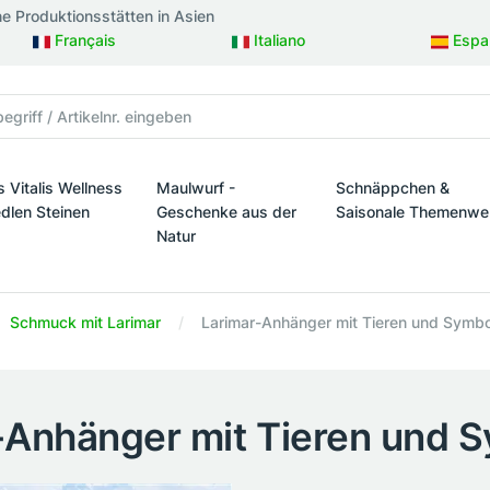
ne Produktionsstätten in Asien
Français
Italiano
Espa
s Vitalis Wellness
Maulwurf -
Schnäppchen &
edlen Steinen
Geschenke aus der
Saisonale Themenwe
Natur
taltung
s Vitalis Wellness mit edlen Steinen
Schnäppchen & Sais
Maulwurf - Geschenke aus der Natur
Schmuck mit Larimar
Larimar-Anhänger mit Tieren und Symb
-Anhänger mit Tieren und 