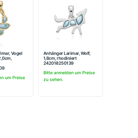
imar, Vogel
Anhänger Larimar, Wolf,
2,0cm,
1,8cm, rhodiniert
242018250139
09
Bitte anmelden um Preise
en um Preise
zu sehen.