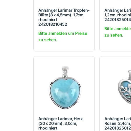
Anhänger Larimar Tropfen-
Anhänger Larim
Blüte (8 x 4,5mm), 1,7cm,
1,2cm, rhodini
rhodiniert
24201825014
242018210452
Bitte anmelde
Bitte anmelden um Preise
zu sehen.
zu sehen.
Anhänger Larimar, Herz
Anhänger Lari
(20 x 20mm), 3,0cm,
Rosen, 2,4cm,
rhodiniert
24201825012