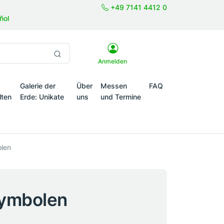
+49 7141 4412 0
ñol
Anmelden
Galerie der
Über
Messen
FAQ
lten
Erde: Unikate
uns
und Termine
onale Themenwelten
olen
Symbolen