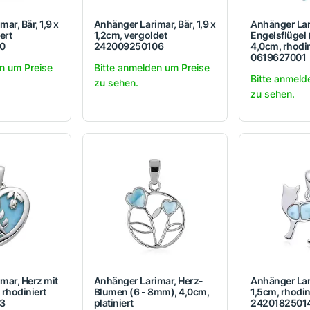
ar, Bär, 1,9 x
Anhänger Larimar, Bär, 1,9 x
Anhänger Lar
ert
1,2cm, vergoldet
Engelsflügel
0
242009250106
4,0cm, rhodin
0619627001
n um Preise
Bitte anmelden um Preise
Bitte anmeld
zu sehen.
zu sehen.
mar, Herz mit
Anhänger Larimar, Herz-
Anhänger Lar
 rhodiniert
Blumen (6 - 8mm), 4,0cm,
1,5cm, rhodin
3
platiniert
2420182501