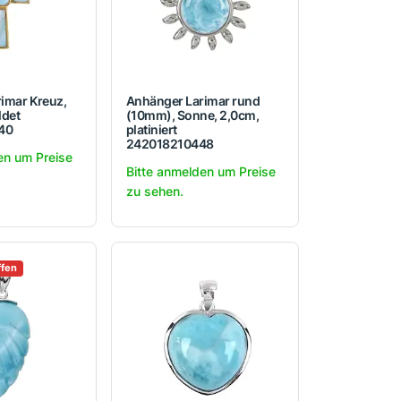
imar Kreuz,
Anhänger Larimar rund
ldet
(10mm), Sonne, 2,0cm,
40
platiniert
242018210448
en um Preise
Bitte anmelden um Preise
zu sehen.
ffen