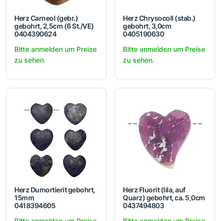
Herz Carneol (gebr.)
Herz Chrysocoll (stab.)
gebohrt, 2,5cm (6 St./VE)
gebohrt, 3,0cm
0404390624
0405190630
Bitte anmelden um Preise
Bitte anmelden um Preise
zu sehen.
zu sehen.
Herz Dumortierit gebohrt,
Herz Fluorit (lila, auf
15mm
Quarz) gebohrt, ca. 5,0cm
0418394605
0437494803
Bitte anmelden um Preise
Bitte anmelden um Preise