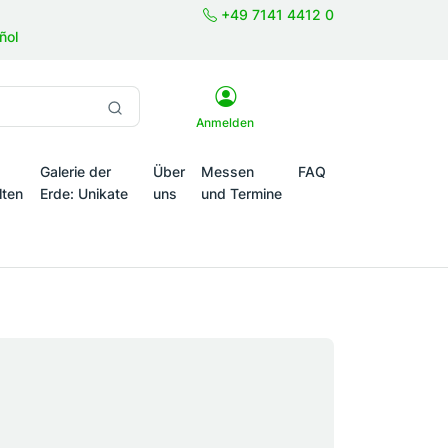
+49 7141 4412 0
ñol
Anmelden
Galerie der
Über
Messen
FAQ
lten
Erde: Unikate
uns
und Termine
onale Themenwelten