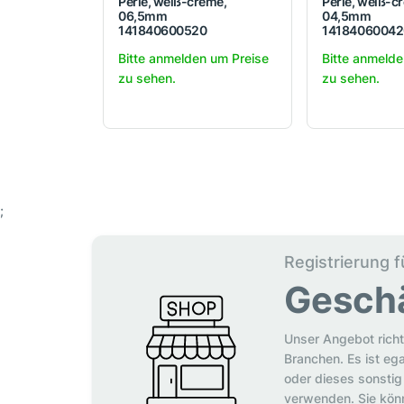
Perle, weiß-creme,
Perle, weiß-c
06,5mm
04,5mm
141840600520
14184060042
Bitte anmelden um Preise
Bitte anmelde
zu sehen.
zu sehen.
;
Registrierung f
Gesch
Unser Angebot richt
Branchen. Es ist eg
oder dieses sonstig 
verwenden. Sie könn