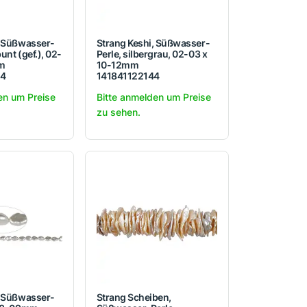
, Süßwasser-
Strang Keshi, Süßwasser-
bunt (gef.), 02-
Perle, silbergrau, 02-03 x
m
10-12mm
44
141841122144
en um Preise
Bitte anmelden um Preise
zu sehen.
, Süßwasser-
Strang Scheiben,