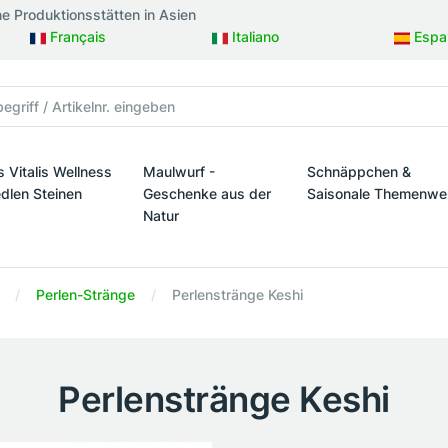
ne Produktionsstätten in Asien
Français
Italiano
Espa
s Vitalis Wellness
Maulwurf -
Schnäppchen &
edlen Steinen
Geschenke aus der
Saisonale Themenwe
Natur
taltung
s Vitalis Wellness mit edlen Steinen
Schnäppchen & Sais
Maulwurf - Geschenke aus der Natur
Perlen-Stränge
Perlenstränge Keshi
Perlenstränge Keshi