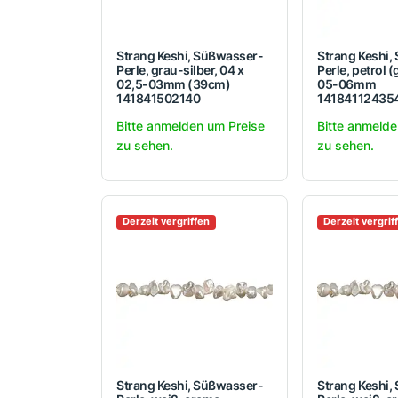
Strang Keshi, Süßwasser-
Strang Keshi,
Perle, grau-silber, 04 x
Perle, petrol (
02,5-03mm (39cm)
05-06mm
141841502140
14184112435
Bitte anmelden um Preise
Bitte anmelde
zu sehen.
zu sehen.
Derzeit vergriffen
Derzeit vergrif
Strang Keshi, Süßwasser-
Strang Keshi,