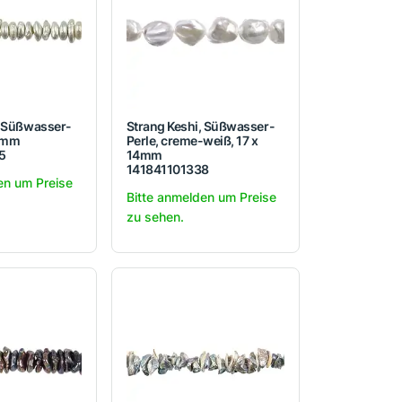
, Süßwasser-
Strang Keshi, Süßwasser-
10mm
Perle, creme-weiß, 17 x
5
14mm
141841101338
en um Preise
Bitte anmelden um Preise
zu sehen.