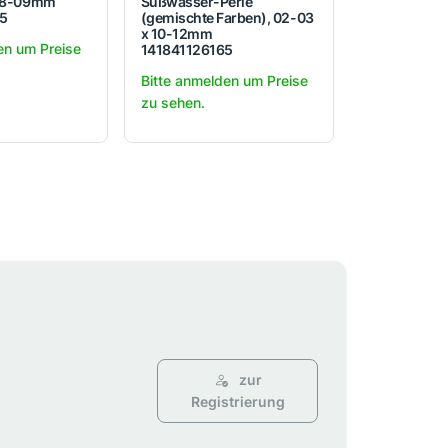
 08-09mm
Süßwasser-Perle
5
(gemischte Farben), 02-03
x 10-12mm
en um Preise
141841126165
Bitte anmelden um Preise
zu sehen.
zur
Registrierung