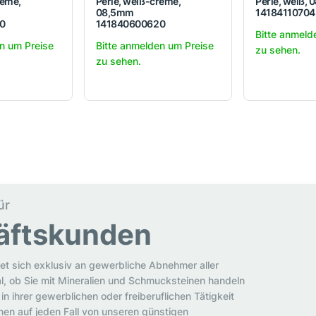
reme,
Perle, weiß-creme,
Perle, weiß,
08,5mm
14184110704
0
141840600620
Bitte anmeld
n um Preise
Bitte anmelden um Preise
zu sehen.
zu sehen.
ür
äftskunden
et sich exklusiv an gewerbliche Abnehmer aller
al, ob Sie mit Mineralien und Schmucksteinen handeln
in ihrer gewerblichen oder freiberuflichen Tätigkeit
en auf jeden Fall von unseren günstigen