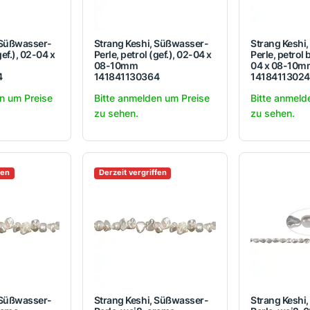
 Süßwasser-
Strang Keshi, Süßwasser-
Strang Keshi
gef.), 02-04 x
Perle, petrol (gef.), 02-04 x
Perle, petrol 
08-10mm
04 x 08-10m
4
141841130364
1418411302
n um Preise
Bitte anmelden um Preise
Bitte anmeld
zu sehen.
zu sehen.
fen
Derzeit vergriffen
 Süßwasser-
Strang Keshi, Süßwasser-
Strang Keshi