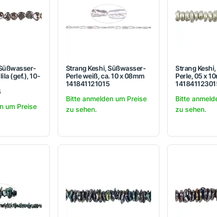
 Süßwasser-
Strang Keshi, Süßwasser-
Strang Keshi
lila (gef.), 10-
Perle weiß, ca. 10 x 08mm
Perle, 05 x 
141841121015
14184112301
4
Bitte anmelden um Preise
Bitte anmeld
n um Preise
zu sehen.
zu sehen.