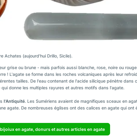
re Achates (aujourd'hui Drillo, Sicile).
ur grise ou brune - mais parfois aussi blanche, rose, noire ou rouge.
rre ! L'agate se forme dans les roches volcaniques après leur refro
entes tailles. De l'eau contenant de l'acide silicique pénètre dans ce
ui donne les multiples rayures et autres motifs dans l'agate.
ns
l'Antiquité
. Les Sumériens avaient de magnifiques sceaux en agate 
une agate. De nombreuses églises ont des calices en agate qui ont ét
bijoiux en agate, donurs et autres articles en agate