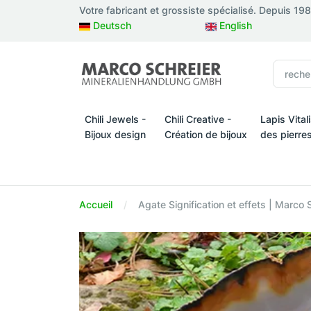
Votre fabricant et grossiste spécialisé. Depuis 19
Deutsch
English
Chili Jewels -
Chili Creative -
Lapis Vital
Bijoux design
Création de bijoux
des pierre
Chili Jewels - Bijoux design
Chili Creative - Création de bijo
Lapis Vital
Accueil
Agate Signification et effets | Marco 