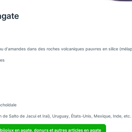
agate
u d'amandes dans des roches volcaniques pauvres en silice (méla
ses
nchoïdale
n de Salto de Jacui et Irai), Uruguay, États-Unis, Mexique, Inde, etc.
bijoiux en agate, donurs et autres articles en agate