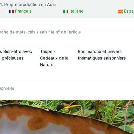
81. Propre production en Asie
Français
Italiano
Espa
is Bien-être avec
Taupe -
Bon marché et univers
s précieuses
Cadeaux de la
thématiques saisonniers
Nature
ux
is Bien-être avec des pierres précieuses
Bon marché et univers théma
Taupe - Cadeaux de la Nature
Schreier