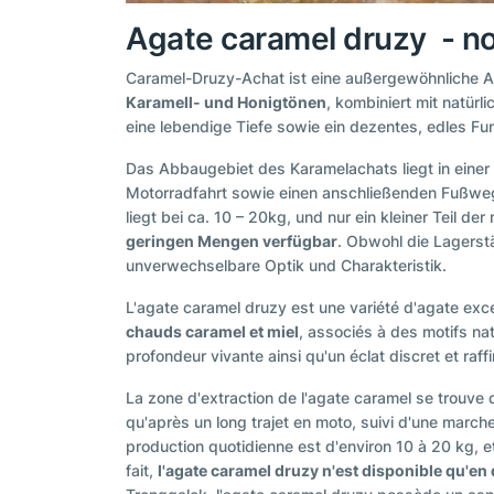
Agate caramel druzy - no
Caramel-Druzy-Achat ist eine außergewöhnliche Acha
Karamell- und Honigtönen
, kombiniert mit natür
eine lebendige Tiefe sowie ein dezentes, edles Fun
Das Abbaugebiet des Karamelachats liegt in einer
Motorradfahrt sowie einen anschließenden Fußweg
liegt bei ca. 10 – 20kg, und nur ein kleiner Teil d
geringen Mengen verfügbar
. Obwohl die Lagerst
unverwechselbare Optik und Charakteristik.
L'agate caramel druzy est une variété d'agate exce
chauds caramel et miel
, associés à des motifs nat
profondeur vivante ainsi qu'un éclat discret et raff
La zone d'extraction de l'agate caramel se trouve da
qu'après un long trajet en moto, suivi d'une marche
production quotidienne est d'environ 10 à 20 kg, et
fait,
l'agate caramel druzy n'est disponible qu'en 