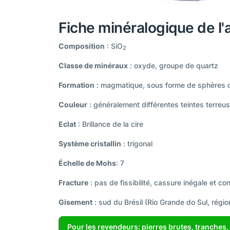
Fiche minéralogique de l'
Composition
: SiO
2
Classe de minéraux
: oxyde, groupe de quartz
Formation
: magmatique, sous forme de sphères o
Couleur
: généralement différentes teintes terreu
Eclat
: Brillance de la cire
Système cristallin
: trigonal
Échelle de Mohs
: 7
Fracture
: pas de fissibilité, cassure inégale et co
Gisement
: sud du Brésil (Rio Grande do Sul, régio
Pour les revendeurs: pierres brutes, tranches, 