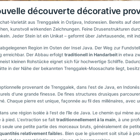
uvelle découverte décorative prov
t-Varietät aus Trenggalek in Ostjava, Indonesien. Bereits auf den e
lichen, kunstvoll wirkenden Zeichnungen. Feine Drusenstrukturen dur
keln. Jeder Stein ist ein Unikat – geformt über Jahrtausende, mit in
 abgelegenen Region im Osten der Insel Java. Der Weg zur Fundstell
 erreichbar. Der Abbau erfolgt
traditionell in Handarbeit
in etwa zw
er meist kleinen Rohstücke eignet sich für hochwertige Schliffe. Dad
ätte in der Nähe der bekannten Trenggalek-Moosachate liegt, besit
ptionnelle provenant de Trenggalek, dans l'est de Java, en Indonési
urels d'une grande finesse. De fines structures drusiques parcourent
iné. Chaque pierre est unique, façonnée au fil des millénaires, avec u
ns une région isolée à l'est de l'île de Java. Le chemin qui mène au s
 à pied. L'extraction se fait
traditionnellement à la main
, à une pro
 seule une petite partie des morceaux bruts, généralement de petite t
quantités relativement faible
s. Bien que le gisement soit situé à 