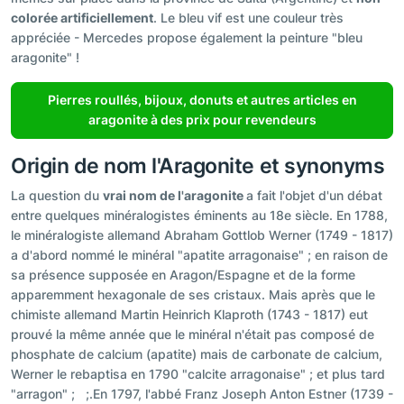
colorée artificiellement
. Le bleu vif est une couleur très
appréciée - Mercedes propose également la peinture "bleu
aragonite" !
Pierres roullés, bijoux, donuts et autres articles en
aragonite à des prix pour revendeurs
Origin de nom l'Aragonite et synonyms
La question du
vrai nom de l'aragonite
a fait l'objet d'un débat
entre quelques minéralogistes éminents au 18e siècle. En 1788,
le minéralogiste allemand Abraham Gottlob Werner (1749 - 1817)
a d'abord nommé le minéral "apatite arragonaise" ; en raison de
sa présence supposée en Aragon/Espagne et de la forme
apparemment hexagonale de ses cristaux. Mais après que le
chimiste allemand Martin Heinrich Klaproth (1743 - 1817) eut
prouvé la même année que le minéral n'était pas composé de
phosphate de calcium (apatite) mais de carbonate de calcium,
Werner le rebaptisa en 1790 "calcite arragonaise" ; et plus tard
"arragon" ; ;.En 1797, l'abbé Franz Joseph Anton Estner (1739 -