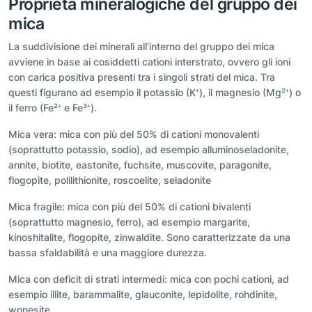
Proprietà mineralogiche del gruppo dei
mica
La suddivisione dei minerali all'interno del gruppo dei mica
avviene in base ai cosiddetti cationi interstrato, ovvero gli ioni
con carica positiva presenti tra i singoli strati del mica. Tra
questi figurano ad esempio il potassio (K⁺), il magnesio (Mg²⁺) o
il ferro (Fe²⁺ e Fe³⁺).
Mica vera: mica con più del 50% di cationi monovalenti
(soprattutto potassio, sodio), ad esempio alluminoseladonite,
annite, biotite, eastonite, fuchsite, muscovite, paragonite,
flogopite, polilithionite, roscoelite, seladonite
Mica fragile: mica con più del 50% di cationi bivalenti
(soprattutto magnesio, ferro), ad esempio margarite,
kinoshitalite, flogopite, zinwaldite. Sono caratterizzate da una
bassa sfaldabilità e una maggiore durezza.
Mica con deficit di strati intermedi: mica con pochi cationi, ad
esempio illite, barammalite, glauconite, lepidolite, rohdinite,
wonesite