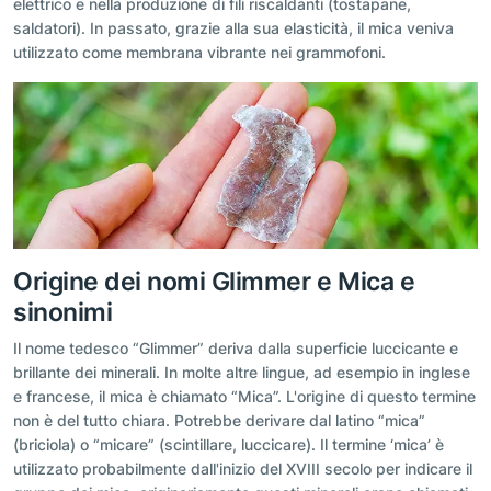
elettrico e nella produzione di fili riscaldanti (tostapane,
saldatori). In passato, grazie alla sua elasticità, il mica veniva
utilizzato come membrana vibrante nei grammofoni.
Origine dei nomi Glimmer e Mica e
sinonimi
Il nome tedesco “Glimmer” deriva dalla superficie luccicante e
brillante dei minerali. In molte altre lingue, ad esempio in inglese
e francese, il mica è chiamato “Mica”. L'origine di questo termine
non è del tutto chiara. Potrebbe derivare dal latino “mica”
(briciola) o “micare” (scintillare, luccicare). Il termine ‘mica’ è
utilizzato probabilmente dall'inizio del XVIII secolo per indicare il