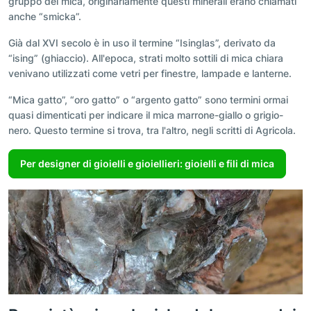
gruppo dei mica, originariamente questi minerali erano chiamati
anche “smicka”.
Già dal XVI secolo è in uso il termine “Isinglas”, derivato da
“ising” (ghiaccio). All'epoca, strati molto sottili di mica chiara
venivano utilizzati come vetri per finestre, lampade e lanterne.
“Mica gatto”, “oro gatto” o “argento gatto” sono termini ormai
quasi dimenticati per indicare il mica marrone-giallo o grigio-
nero. Questo termine si trova, tra l'altro, negli scritti di Agricola.
Per designer di gioielli e gioiellieri: gioielli e fili di mica