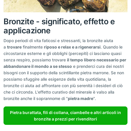
Bronzite - significato, effetto e
applicazione
Dopo periodi di vita faticosi e stressanti, la bronzite aiuta
a
trovare
finalmente
riposo e relax e a rigenerarsi
. Quando le
circostanze esterne e gli obblighi (percepiti) ci lasciano quasi
senza respiro, possiamo trovare
il tempo libero necessario per
abbandonare il mondo a se stesso
e prenderci cura dei nostri
bisogni con il supporto della scintillante pietra marrone. Se non
possiamo sfuggire alle esigenze della vita quotidiana, la
bronzite ci aiuta ad affrontare con più serenità i desideri di ciò
che ci circonda. L'effetto curativo del minerale è valso alla
bronzite anche il soprannome di "
pietra madre
".
Pietra burattata, fili di collana, ciambelle e altri articoli in
bronzite a prezzi per rivenditori