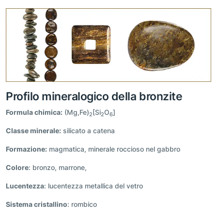
Profilo mineralogico della bronzite
Formula chimica:
(Mg,Fe)
[Si
O
]
2
2
6
Classe minerale
:
silicato a catena
Formazione:
magmatica, minerale roccioso nel gabbro
Colore
: bronzo, marrone,
Lucentezza
: lucentezza metallica del vetro
Sistema cristallino
: rombico