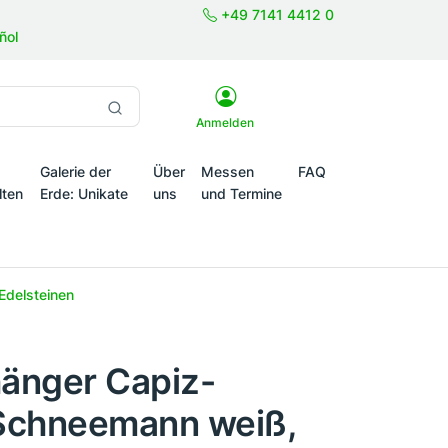
+49 7141 4412 0
ñol
Anmelden
Galerie der
Über
Messen
FAQ
lten
Erde: Unikate
uns
und Termine
onale Themenwelten
Edelsteinen
änger Capiz-
Schneemann weiß,