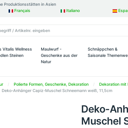
ne Produktionsstätten in Asien
Français
Italiano
Espa
s Vitalis Wellness
Maulwurf -
Schnäppchen &
edlen Steinen
Geschenke aus der
Saisonale Themenwe
Natur
taltung
s Vitalis Wellness mit edlen Steinen
Schnäppchen & Sais
Maulwurf - Geschenke aus der Natur
ur
Polierte Formen, Geschenke, Dekoration
Dekoration mit 
Deko-Anhänger Capiz-Muschel Schneemann weiß, 11,5cm
Deko-Anh
Muschel 