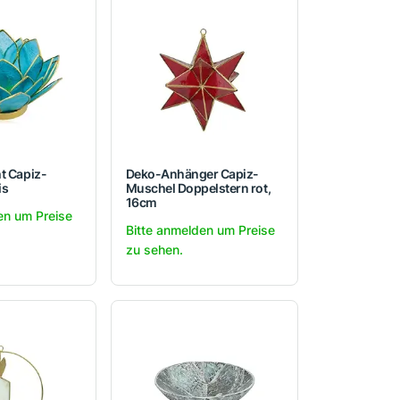
t Capiz-
Deko-Anhänger Capiz-
is
Muschel Doppelstern rot,
16cm
en um Preise
Bitte anmelden um Preise
zu sehen.