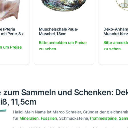
 (Pteria
Muschelschale Paua-
Deko-Anhäng
mit Perle, 8 x
Muschel, 13cm
Muschel Kerz
Bitte anmelden um Preise
Bitte anmeld
n um Preise
zu sehen.
zu sehen.
ne zum Sammeln und Schenken: De
ß, 11,5cm
Hallo! Mein Name ist Marco Schreier, Gründer der gleichna
für
Mineralien
,
Fossilien
, Schmucksteine,
Trommelsteine
,
Samm