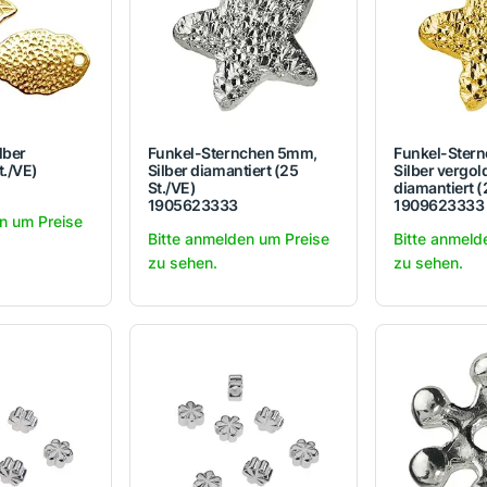
lber
Funkel-Sternchen 5mm,
Funkel-Ster
t./VE)
Silber diamantiert (25
Silber vergol
St./VE)
diamantiert (
1905623333
1909623333
n um Preise
Bitte anmelden um Preise
Bitte anmeld
zu sehen.
zu sehen.