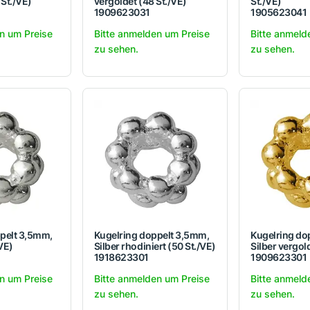
 St./VE)
vergoldet (48 St./VE)
St./VE)
1909623031
1905623041
n um Preise
Bitte anmelden um Preise
Bitte anmeld
zu sehen.
zu sehen.
pelt 3,5mm,
Kugelring doppelt 3,5mm,
Kugelring do
/VE)
Silber rhodiniert (50 St./VE)
Silber vergol
1918623301
1909623301
n um Preise
Bitte anmelden um Preise
Bitte anmeld
zu sehen.
zu sehen.