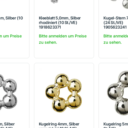
m, Silber (10
Kleeblatt 5,0mm, Silber
Kugel-Stern 
rhodiniert (10 St./VE)
(24 St./VE)
1918623371
1905623241
n um Preise
Bitte anmelden um Preise
Bitte anmeld
zu sehen.
zu sehen.
, Silber
Kugelring 4mm, Silber
Kugelring 5m