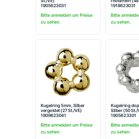
St./VE)
rhodiniert (48
1905623031
1918623031
Bitte anmelden um Preise
Bitte anmelde
zu sehen.
zu sehen.
Kugelring 5mm, Silber
Kugelring dop
vergoldet (27 St./VE)
Silber (50 St.
1909623041
1905623301
Bitte anmelden um Preise
Bitte anmelde
zu sehen.
zu sehen.