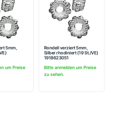
iert 5mm,
Rondell verziert 5mm,
/VE)
Silber rhodiniert (19 St./VE)
1918623051
en um Preise
Bitte anmelden um Preise
zu sehen.