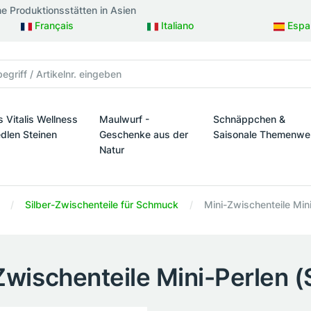
ne Produktionsstätten in Asien
Français
Italiano
Espa
s Vitalis Wellness
Maulwurf -
Schnäppchen &
edlen Steinen
Geschenke aus der
Saisonale Themenwe
Natur
taltung
s Vitalis Wellness mit edlen Steinen
Schnäppchen & Sais
Maulwurf - Geschenke aus der Natur
Silber-Zwischenteile für Schmuck
Mini-Zwischenteile Mini
Zwischenteile Mini-Perlen (S