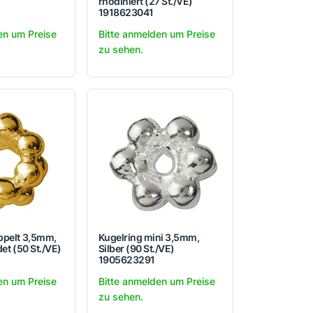
rhodiniert (27 St./VE)
1918623041
en um Preise
Bitte anmelden um Preise
zu sehen.
ppelt 3,5mm,
Kugelring mini 3,5mm,
det (50 St./VE)
Silber (90 St./VE)
1905623291
en um Preise
Bitte anmelden um Preise
zu sehen.