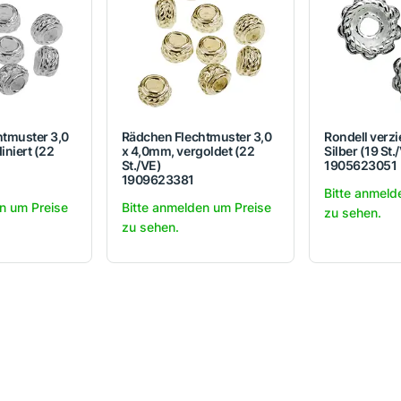
htmuster 3,0
Rädchen Flechtmuster 3,0
Rondell verz
iniert (22
x 4,0mm, vergoldet (22
Silber (19 St.
St./VE)
1905623051
1909623381
Bitte anmeld
n um Preise
Bitte anmelden um Preise
zu sehen.
zu sehen.