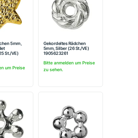
nchen 5mm,
Gekordeltes Rädchen
det
5mm, Silber (26 St./VE)
25 St./VE)
1905623261
Bitte anmelden um Preise
en um Preise
zu sehen.