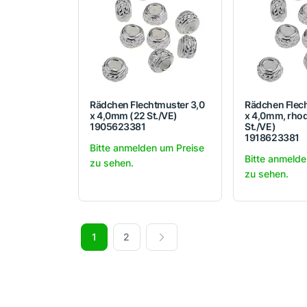
Rädchen Flechtmuster 3,0
Rädchen Flec
x 4,0mm (22 St./VE)
x 4,0mm, rhod
1905623381
St./VE)
1918623381
Bitte anmelden um Preise
Bitte anmelde
zu sehen.
zu sehen.
1
2