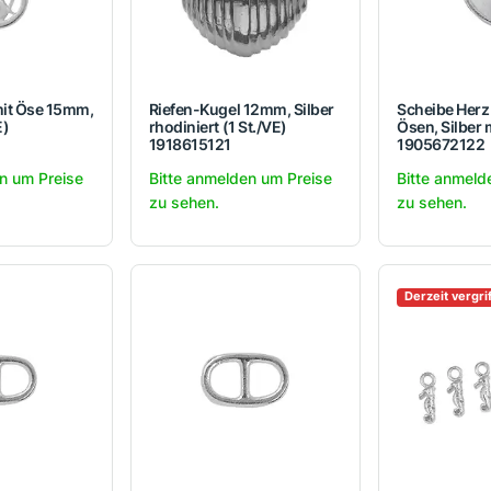
it Öse 15mm,
Riefen-Kugel 12mm, Silber
Scheibe Herz
E)
rhodiniert (1 St./VE)
Ösen, Silber 
1918615121
1905672122
n um Preise
Bitte anmelden um Preise
Bitte anmeld
zu sehen.
zu sehen.
Derzeit vergri