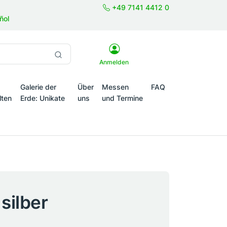
+49 7141 4412 0
ñol
Anmelden
Galerie der
Über
Messen
FAQ
lten
Erde: Unikate
uns
und Termine
onale Themenwelten
silber