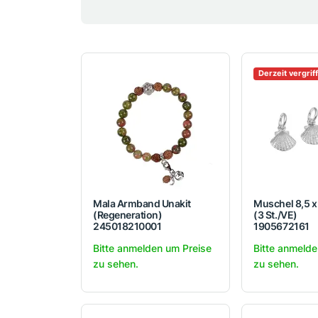
Derzeit vergrif
Mala Armband Unakit
Muschel 8,5 x
(Regeneration)
(3 St./VE)
245018210001
1905672161
Bitte anmelden um Preise
Bitte anmelde
zu sehen.
zu sehen.