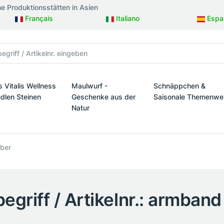
ne Produktionsstätten in Asien
Français
Italiano
Espa
s Vitalis Wellness
Maulwurf -
Schnäppchen &
edlen Steinen
Geschenke aus der
Saisonale Themenwe
Natur
taltung
s Vitalis Wellness mit edlen Steinen
Schnäppchen & Sais
Maulwurf - Geschenke aus der Natur
lber
egriff / Artikelnr.: armband 