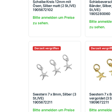
Scheibe Kreis 12mm mit
Schiebeversch
Ösen, Silber matt (2 St./VE)
Bänder, Silbe
1905672102
St./VE)
1905280060
Bitte anmelden um Preise
Bitte anmelde
zu sehen.
zu sehen.
Derzeit vergriffen
Derzeit vergrif
Seestern 7 x 8mm, Silber (3
Seestern 7 x 
St./VE)
vergoldet (3 S
1905672211
1909672211
Bitte anmelden um Preise
Bitte anmelde