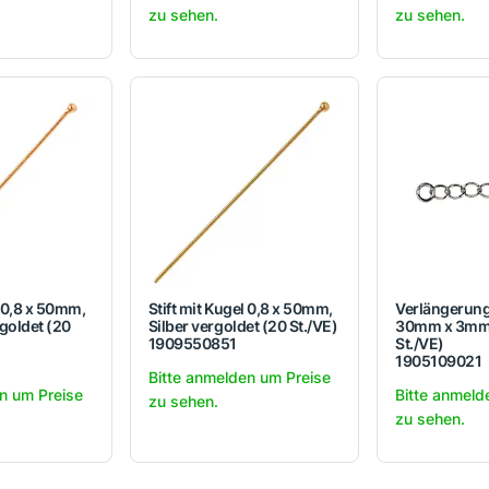
zu sehen.
zu sehen.
l 0,8 x 50mm,
Stift mit Kugel 0,8 x 50mm,
Verlängerun
rgoldet (20
Silber vergoldet (20 St./VE)
30mm x 3mm, 
1909550851
St./VE)
1905109021
Bitte anmelden um Preise
n um Preise
Bitte anmeld
zu sehen.
zu sehen.