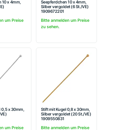
n 10 x 4mm,
Seepferdchen 10 x 4mm,
VE)
Silber vergoldet (6 St./VE)
1909672201
en um Preise
Bitte anmelden um Preise
zu sehen.
el 0,5 x 30mm,
Stift mit Kugel 0,8 x 30mm,
/VE)
Silber vergoldet (20 St./VE)
1909550831
en um Preise
Bitte anmelden um Preise