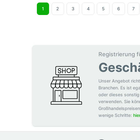
1
2
3
4
5
6
7
Registrierung f
Gesch
Unser Angebot richt
Branchen. Es ist eg
oder dieses sonstig 
verwenden. Sie könn
Großhandelspreisen p
wenige Schritte:
hie