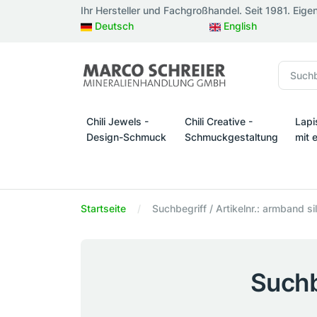
Ihr Hersteller und Fachgroßhandel. Seit 1981. Eige
Deutsch
English
Chili Jewels -
Chili Creative -
Lapi
Design-Schmuck
Schmuckgestaltung
mit 
Chili Jewels - Design-Schmuck
Chili Creative - Schmuckges
Lapi
Startseite
Suchbegriff / Artikelnr.: armband si
Suchb