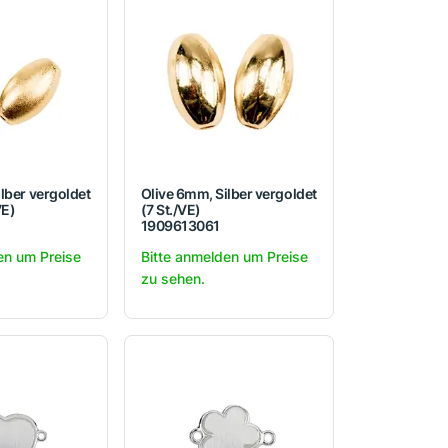
lber vergoldet
Olive 6mm, Silber vergoldet
VE)
(7 St./VE)
1909613061
en um Preise
Bitte anmelden um Preise
zu sehen.