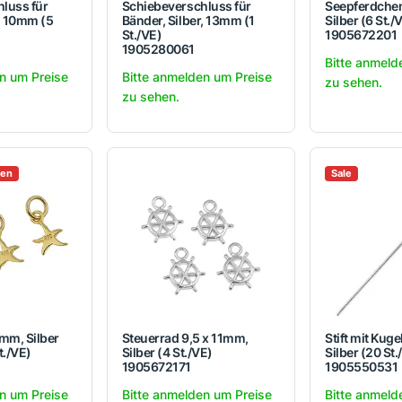
luss für
Schiebeverschluss für
Seepferdche
r, 10mm (5
Bänder, Silber, 13mm (1
Silber (6 St./
St./VE)
1905672201
1905280061
Bitte anmeld
n um Preise
Bitte anmelden um Preise
zu sehen.
zu sehen.
fen
Sale
8mm, Silber
Steuerrad 9,5 x 11mm,
Stift mit Kug
t./VE)
Silber (4 St./VE)
Silber (20 St.
1905672171
1905550531
n um Preise
Bitte anmelden um Preise
Bitte anmeld