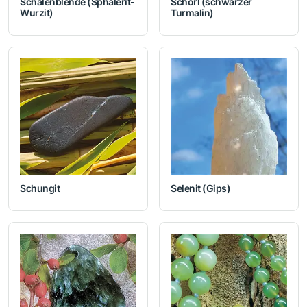
Schalenblende (Sphalerit-
Schörl (schwarzer
Wurzit)
Turmalin)
Schungit
Selenit (Gips)