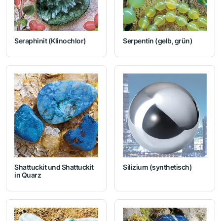
Seraphinit (Klinochlor)
Serpentin (gelb, grün)
Shattuckit und Shattuckit
Silizium (synthetisch)
in Quarz